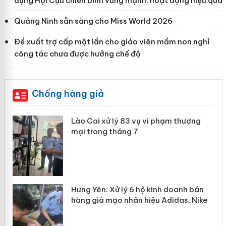
dựng Hội Cựu chiến binh vững mạnh, hoạt động hiệu quả
Quảng Ninh sẵn sàng cho Miss World 2026
Đề xuất trợ cấp một lần cho giáo viên mầm non nghỉ
công tác chưa được hưởng chế độ
Chống hàng giả
 án
Lào Cai xử lý 83 vụ vi phạm thương
mại trong tháng 7
n
y
Hưng Yên: Xử lý 6 hộ kinh doanh bán
hàng giả mạo nhãn hiệu Adidas, Nike