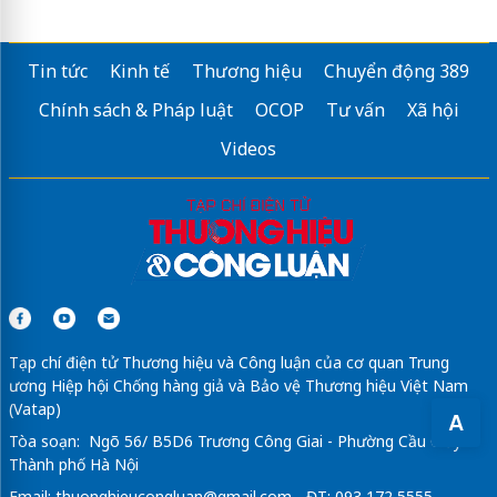
Tin tức
Kinh tế
Thương hiệu
Chuyển động 389
Chính sách & Pháp luật
OCOP
Tư vấn
Xã hội
Videos
Tạp chí điện tử Thương hiệu và Công luận của cơ quan Trung
ương Hiệp hội Chống hàng giả và Bảo vệ Thương hiệu Việt Nam
(Vatap)
A
Tòa soạn: Ngõ 56/ B5D6 Trương Công Giai - Phường Cầu Giấy -
Thành phố Hà Nội
Email:
thuonghieucongluan@gmail.com
- ĐT: 093 172 5555