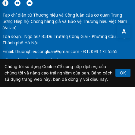
Tạp chí điện tử Thương hiệu và Công luận của cơ quan Trung
ương Hiệp hội Chống hàng giả và Bảo vệ Thương hiệu Việt Nam
(Vatap)
A
Tòa soạn: Ngõ 56/ B5D6 Trương Công Giai - Phường Cầu Giấy -
Thành phố Hà Nội
Email:
thuonghieucongluan@gmail.com
- ĐT: 093 172 5555
Tổng Biên Tập: Vũ Đức Thuận
Chúng tôi sử dụng Cookie để cung cấp dịch vụ của
Giấy phép hoạt động báo chí điện tử số 64/GP-BTTTT do Bộ
chúng tôi và nâng cao trải nghiệm của bạn. Bằng cách
OK
Thông tin và Truyền thông cấp ngày 21/2/2020.
sử dụng trang web này, bạn đã đồng ý với điều này.
Copyright © 2026
TẠP CHÍ THƯƠNG HIỆU & CÔNG
LUẬN
. All Rights Reserved.
Bản quyền thuộc Tạp chí Thương hiệu và Công luận. Cấm
sao chép dưới mọi hình thức nếu không có sự chấp thuận