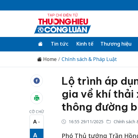
Tin tức
Kinh tế
Thương hiệu
Home
Chính sách & Pháp Luật
Lộ trình áp dụ
gia về khí thải
thông đường 
CỠ CHỮ
A
16:55 29/11/2025
Chính sách 
−
Cỡ chữ nhỏ
A
Phó Thủ tướng Trần Hồng