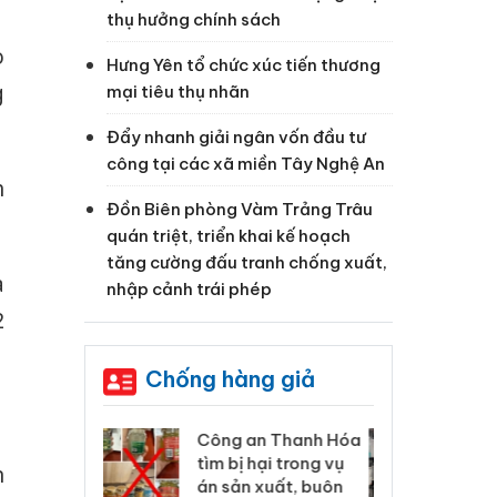
thụ hưởng chính sách
o
Hưng Yên tổ chức xúc tiến thương
g
mại tiêu thụ nhãn
Đẩy nhanh giải ngân vốn đầu tư
công tại các xã miền Tây Nghệ An
h
Đồn Biên phòng Vàm Trảng Trâu
quán triệt, triển khai kế hoạch
tăng cường đấu tranh chống xuất,
à
nhập cảnh trái phép
2
Chống hàng giả
 Thanh Hóa
Lào Cai xử lý 83 vụ vi
Cô
ại trong vụ
phạm thương mại
tìm
n
xuất, buôn
trong tháng 7
án