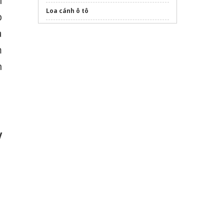
i
Loa cánh ô tô
p
Sửa máy rửa bát bosch
a
m
n
V