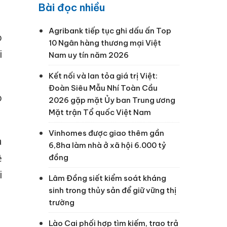
Bài đọc nhiều
Agribank tiếp tục ghi dấu ấn Top
o
10 Ngân hàng thương mại Việt
i
Nam uy tín năm 2026
Kết nối và lan tỏa giá trị Việt:
Đoàn Siêu Mẫu Nhí Toàn Cầu
o
2026 gặp mặt Ủy ban Trung ương
Mặt trận Tổ quốc Việt Nam
Vinhomes được giao thêm gần
à
6,8ha làm nhà ở xã hội 6.000 tỷ
ề
đồng
i
Lâm Đồng siết kiểm soát kháng
sinh trong thủy sản để giữ vững thị
trường
Lào Cai phối hợp tìm kiếm, trao trả