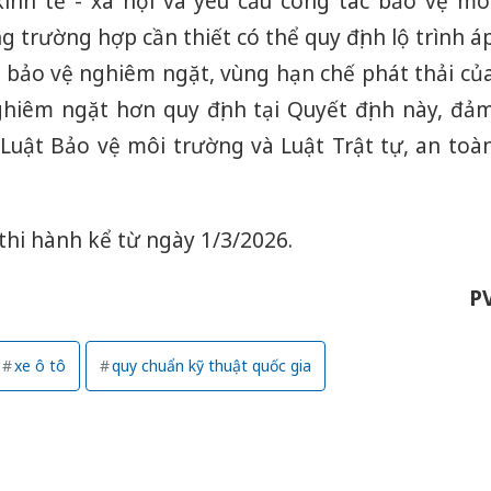
kinh tế - xã hội và yêu cầu công tác bảo vệ mô
g trường hợp cần thiết có thể quy định lộ trình á
g bảo vệ nghiêm ngặt, vùng hạn chế phát thải củ
hiêm ngặt hơn quy định tại Quyết định này, đả
 Luật Bảo vệ môi trường và Luật Trật tự, an toà
 thi hành kể từ ngày 1/3/2026.
P
xe ô tô
quy chuẩn kỹ thuật quốc gia