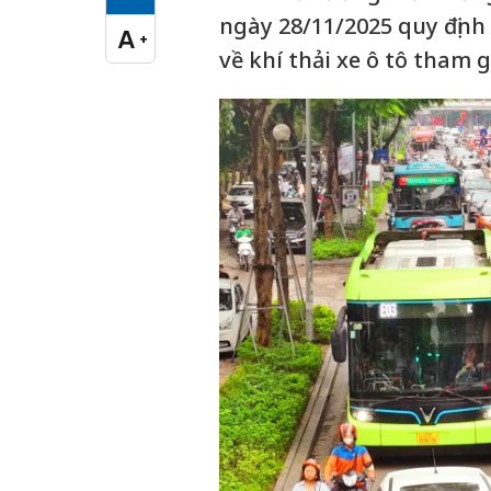
Cỡ chữ vừa
ngày 28/11/2025 quy định
A
+
Cỡ chữ lớn
về khí thải xe ô tô tham 