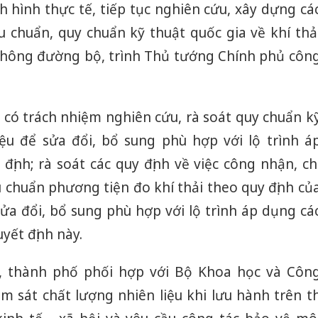
nh hình thực tế, tiếp tục nghiên cứu, xây dựng cá
bán yến
u chuẩn, quy chuẩn kỹ thuật quốc gia về khí thả
Thanh H
 thông đường bộ, trình Thủ tướng Chính phủ côn
hại tron
bán bìn
Moyuum
có trách nhiệm nghiên cứu, rà soát quy chuẩn k
An Gian
chủ mưu
iệu để sửa đổi, bổ sung phù hợp với lộ trình á
bán hàng
Quốc ra
định; rà soát các quy định về việc công nhận, ch
ệu chuẩn phương tiện đo khí thải theo quy định củ
ửa đổi, bổ sung phù hợp với lộ trình áp dụng cá
uyết định này.
, thành phố phối hợp với Bộ Khoa học và Côn
ám sát chất lượng nhiên liệu khi lưu hành trên th