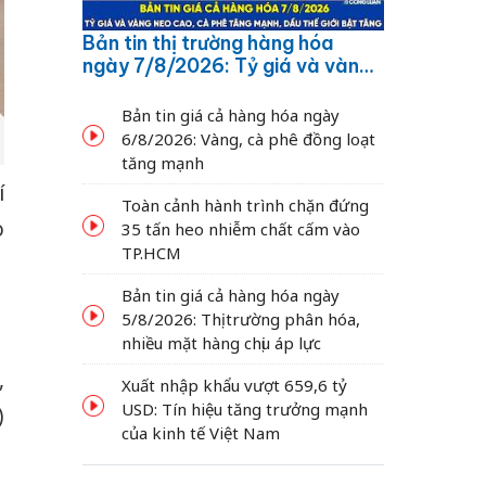
Bản tin thị trường hàng hóa
ngày 7/8/2026: Tỷ giá và vàng
neo cao, cà phê tăng mạnh,
dầu thế giới bật tăng
Bản tin giá cả hàng hóa ngày
6/8/2026: Vàng, cà phê đồng loạt
tăng mạnh
í
Toàn cảnh hành trình chặn đứng
o
35 tấn heo nhiễm chất cấm vào
TP.HCM
Bản tin giá cả hàng hóa ngày
5/8/2026: Thị trường phân hóa,
nhiều mặt hàng chịu áp lực
,
Xuất nhập khẩu vượt 659,6 tỷ
USD: Tín hiệu tăng trưởng mạnh
)
của kinh tế Việt Nam