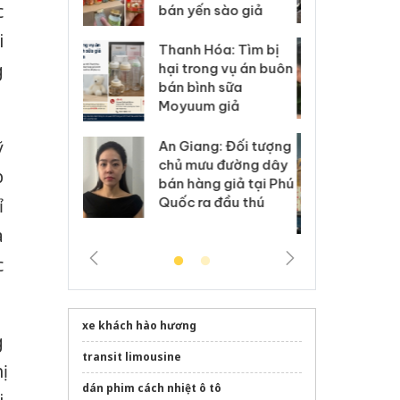
c
 sào giả
bá
i
Hưng Yên: Xử lý 6 hộ
óa: Tìm bị
Th
kinh doanh bán hàng
g
g vụ án buôn
hạ
giả mạo nhãn hiệu
h sữa
bá
Adidas, Nike
 giả
Mo
Cà Mau: Tiêu hủy
ỹ
g: Đối tượng
An
công khai hàng ngàn
 đường dây
ch
p
sản phẩm nhập lậu,
 giả tại Phú
bá
bảo vệ môi trường
 đầu thú
Qu
ỉ
kinh doanh
a
c
xe khách hào hương
g
transit limousine
ị
dán phim cách nhiệt ô tô