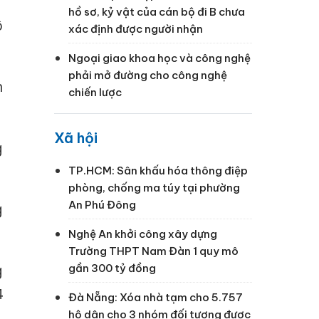
hồ sơ, kỷ vật của cán bộ đi B chưa
ô
xác định được người nhận
Ngoại giao khoa học và công nghệ
phải mở đường cho công nghệ
n
chiến lược
Xã hội
g
TP.HCM: Sân khấu hóa thông điệp
phòng, chống ma túy tại phường
An Phú Đông
g
Nghệ An khởi công xây dựng
Trường THPT Nam Đàn 1 quy mô
gần 300 tỷ đồng
g
4
Đà Nẵng: Xóa nhà tạm cho 5.757
hộ dân cho 3 nhóm đối tượng được