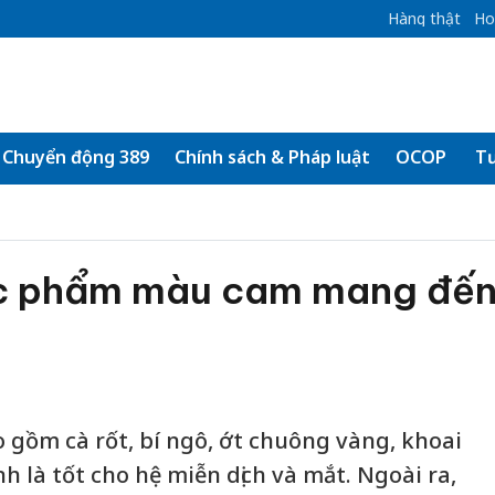
Hàng thật
Ho
Chuyển động 389
Chính sách & Pháp luật
OCOP
Tư
ực phẩm màu cam mang đế
gồm cà rốt, bí ngô, ớt chuông vàng, khoai
 là tốt cho hệ miễn dịch và mắt. Ngoài ra,