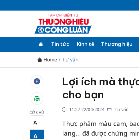
Tin tức
Kinh tế
Thương hiệu
Home
Tư vấn
Lợi ích mà th
cho bạn
11:27 22/04/2024
Tư vấn
CỠ CHỮ
A
Thực phẩm màu cam, bao 
−
Cỡ chữ nhỏ
lang… đã được chứng minh
A