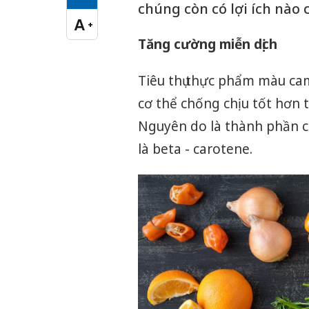
Cỡ chữ vừa
chúng còn có lợi ích nào 
A
+
Cỡ chữ lớn
Tăng cường miễn dịch
Tiêu thụ thực phẩm màu ca
cơ thể chống chịu tốt hơn 
Nguyên do là thành phần củ
là beta - carotene.