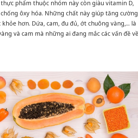
i thực phẩm thuộc nhóm này còn giàu vitamin D,
t chống ôxy hóa. Những chất này giúp tăng cường
 khỏe hơn. Dứa, cam, đu đủ, ớt chuông vàng,... là
àng và cam mà những ai đang mắc các vấn đề v
Công an
tìm bị h
án sản 
bán yến
Thanh H