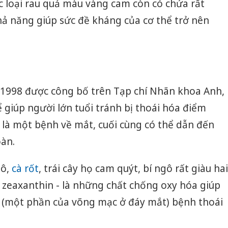
ác loại rau quả màu vàng cam còn có chứa rất
 khả năng giúp sức đề kháng của cơ thể trở nên
1998 được công bố trên Tạp chí Nhãn khoa Anh,
ể giúp người lớn tuổi tránh bị thoái hóa điểm
 là một bệnh về mắt, cuối cùng có thể dẫn đến
àn.
gô,
cà rốt
, trái cây họ cam quýt, bí ngô rất giàu hai
à zeaxanthin - là những chất chống oxy hóa giúp
g (một phần của võng mạc ở đáy mắt) bệnh thoái