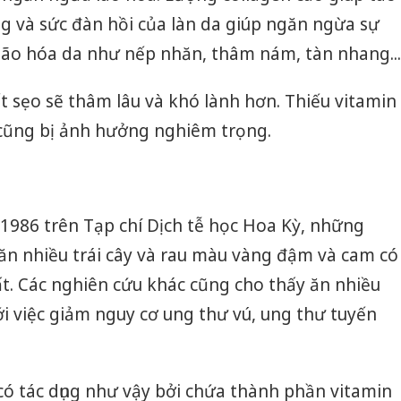
ng và sức đàn hồi của làn da giúp ngăn ngừa sự
 lão hóa da như nếp nhăn, thâm nám, tàn nhang...
ết sẹo sẽ thâm lâu và khó lành hơn. Thiếu vitamin
cũng bị ảnh hưởng nghiêm trọng.
986 trên Tạp chí Dịch tễ học Hoa Kỳ, những
ăn nhiều trái cây và rau màu vàng đậm và cam có
ất. Các nghiên cứu khác cũng cho thấy ăn nhiều
ới việc giảm nguy cơ ung thư vú, ung thư tuyến
ó tác dụng như vậy bởi chứa thành phần vitamin