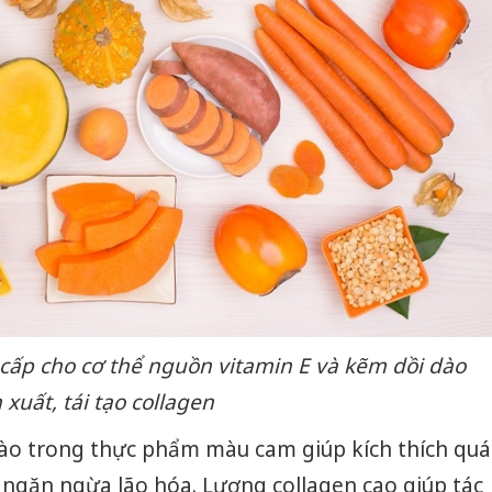
hại tron
bán bìn
Moyuum
An Gian
chủ mưu
bán hàng
Quốc ra
p cho cơ thể nguồn vitamin E và kẽm dồi dào
xuất, tái tạo collagen
ào trong thực phẩm màu cam giúp kích thích quá
 ngăn ngừa lão hóa. Lượng collagen cao giúp tác