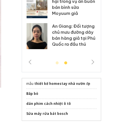
kinh doanh bán hàng
g vụ án buôn
hạ
giả mạo nhãn hiệu
h sữa
bá
Adidas, Nike
 giả
Mo
Cà Mau: Tiêu hủy
g: Đối tượng
An
công khai hàng ngàn
 đường dây
ch
sản phẩm nhập lậu,
 giả tại Phú
bá
bảo vệ môi trường
 đầu thú
Qu
kinh doanh
mẫu
thiết kế homestay nhà vườn
đẹp
Bắp bò
dán phim cách nhiệt ô tô
Sửa máy rửa bát bosch