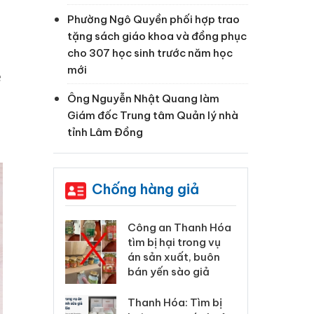
Phường Ngô Quyền phối hợp trao
tặng sách giáo khoa và đồng phục
cho 307 học sinh trước năm học
mới
ề
Ông Nguyễn Nhật Quang làm
Giám đốc Trung tâm Quản lý nhà
tỉnh Lâm Đồng
Chống hàng giả
 Thanh Hóa
Lào Cai xử lý 83 vụ vi
Cô
ại trong vụ
phạm thương mại
tìm
xuất, buôn
trong tháng 7
án
 sào giả
bá
Hưng Yên: Xử lý 6 hộ
óa: Tìm bị
Th