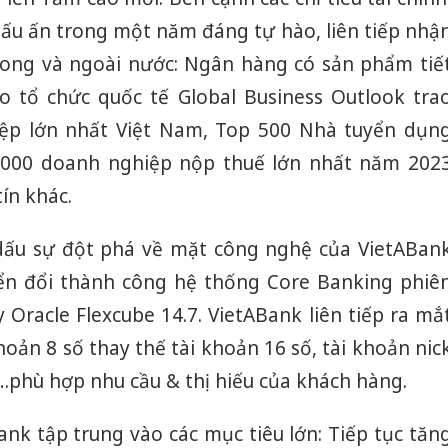
dấu ấn trong một năm đáng tự hào, liên tiếp nhậ
trong và ngoài nước: Ngân hàng có sản phẩm tiế
o tổ chức quốc tế Global Business Outlook tra
ệp lớn nhất Việt Nam, Top 500 Nhà tuyển dụn
1000 doanh nghiệp nộp thuế lớn nhất năm 202
ín khác.
dấu sự đột phá về mặt công nghệ của VietABan
ển đổi thành công hệ thống Core Banking phiê
y Oracle Flexcube 14.7. VietABank liên tiếp ra mắ
khoản 8 số thay thế tài khoản 16 số, tài khoản nic
…phù hợp nhu cầu & thị hiếu của khách hàng.
Bank tập trung vào các mục tiêu lớn: Tiếp tục tăn