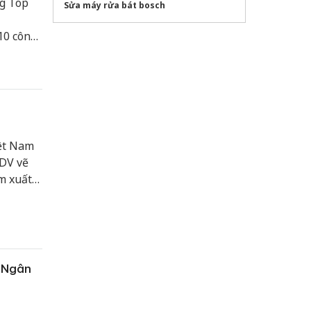
ng Top
Sửa máy rửa bát bosch
10 công
công bố
hiện
iệt Nam
IDV vẽ
m xuất
0 Ngân