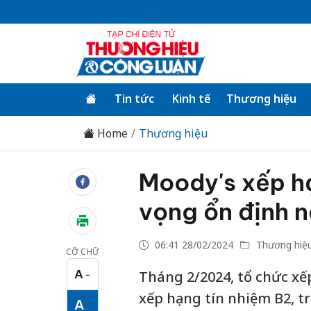
Tin tức
Kinh tế
Thương hiệu
Home
Thương hiệu
Moody's xếp h
vọng ổn định 
06:41 28/02/2024
Thương hiệ
CỠ CHỮ
A
Tháng 2/2024, tổ chức xế
−
Cỡ chữ nhỏ
xếp hạng tín nhiệm B2, tr
A