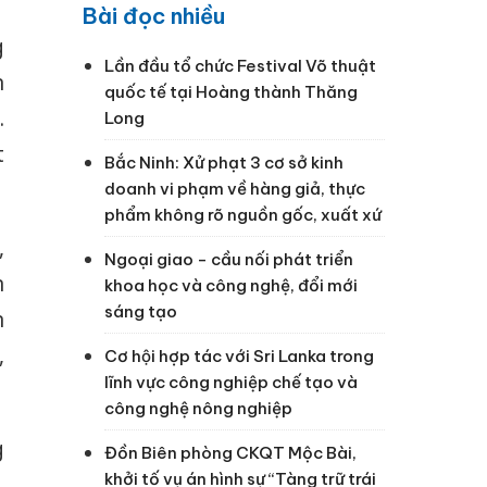
Bài đọc nhiều
g
Lần đầu tổ chức Festival Võ thuật
n
quốc tế tại Hoàng thành Thăng
.
Long
t
Bắc Ninh: Xử phạt 3 cơ sở kinh
doanh vi phạm về hàng giả, thực
phẩm không rõ nguồn gốc, xuất xứ
,
Ngoại giao - cầu nối phát triển
n
khoa học và công nghệ, đổi mới
sáng tạo
n
,
Cơ hội hợp tác với Sri Lanka trong
lĩnh vực công nghiệp chế tạo và
công nghệ nông nghiệp
g
Đồn Biên phòng CKQT Mộc Bài,
khởi tố vụ án hình sự “Tàng trữ trái
,