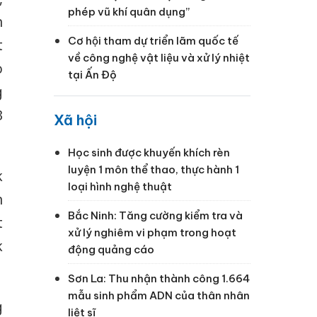
phép vũ khí quân dụng”
n
Cơ hội tham dự triển lãm quốc tế
t
về công nghệ vật liệu và xử lý nhiệt
o
tại Ấn Độ
g
3
Xã hội
Học sinh được khuyến khích rèn
luyện 1 môn thể thao, thực hành 1
k
loại hình nghệ thuật
n
Bắc Ninh: Tăng cường kiểm tra và
t
xử lý nghiêm vi phạm trong hoạt
k
động quảng cáo
Sơn La: Thu nhận thành công 1.664
mẫu sinh phẩm ADN của thân nhân
g
liệt sĩ