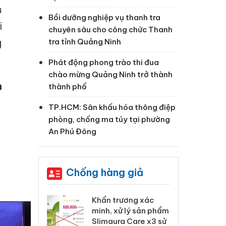
ụ
Bồi dưỡng nghiệp vụ thanh tra
i
chuyên sâu cho công chức Thanh
g
tra tỉnh Quảng Ninh
Phát động phong trào thi đua
chào mừng Quảng Ninh trở thành
h
thành phố
TP.HCM: Sân khấu hóa thông điệp
phòng, chống ma túy tại phường
An Phú Đông
Chống hàng giả
 Tiêu hủy
Khẩn trương xác
Cà
ai hàng ngàn
minh, xử lý sản phẩm
cô
m nhập lậu,
Slimaura Care x3 sử
sả