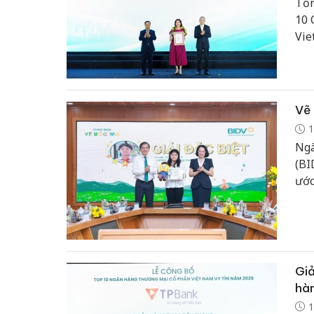
Tổn
10 
Vie
ty 
thư
diệ
Vẽ 
1
Ngà
(BI
ước
sắc
Giả
hàn
1