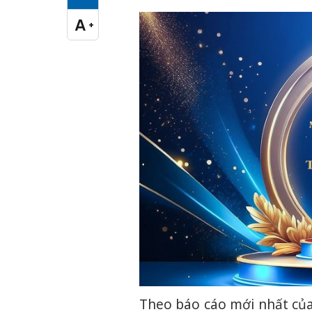
Cỡ chữ vừa
A
+
Cỡ chữ lớn
Theo báo cáo mới nhất của 