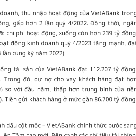
 doanh, thu nhập hoạt động của VietABank tron
ồng, gấp hơn 2 lần quý 4/2022. Đồng thời, ngâ
 chi phí hoạt động, xuống còn hơn 239 tỷ đồng
hoạt động kinh doanh quý 4/2023 tăng mạnh, đạ
 lần cùng kỳ năm 2022).
ổng tài sản của VietABank đạt 112.207 tỷ đồng
. Trong đó, dư nợ cho vay khách hàng đạt hơ
4% so với đầu năm, thấp hơn trung bình của nề
). Tiền gửi khách hàng ở mức gần 86.700 tỷ đồng
.
h dấu cột mốc – VietABank chính thức bước san
 lên Tầm cao mới. Bên cạnh các chỉ tiêu tài chính