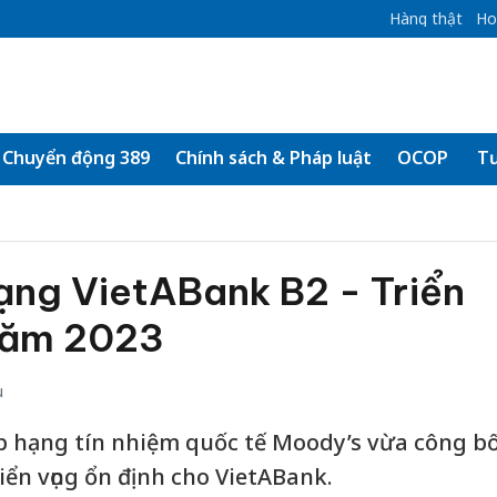
Hàng thật
Ho
Chuyển động 389
Chính sách & Pháp luật
OCOP
Tư
ạng VietABank B2 - Triển
năm 2023
u
p hạng tín nhiệm quốc tế Moody’s vừa công b
iển vọng ổn định cho VietABank.