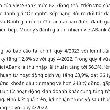
h của VietABank mức B2, đồng thời triển vọng củ
 đánh giá "Ổn định". Xếp hạng Rủi ro đối tác dà
) và Đánh giá rủi ro đối tác dài hạn được đánh gi
iên tiếp, Moody’s đánh giá tín nhiệm VietABank 
g bố báo cáo tài chính quý 4/2023 với lợi nhuậ
kỳ tăng 12,8% so với quý 4/2022. Trong quý 4 vừ
ietABank là thu nhập lãi thuần tăng tới 56,3%, lê
thuần từ hoạt động dịch vụ tăng 63,9%, đạt 26 t
hứng khoán đầu tư mang về hơn 243 tỷ đồng, gấ
thuần từ hoạt động kinh doanh khác cũng tăng tớ
ng. Nhờ kết quả trên, lợi nhuận trước và sau thu
ng so với quý 4/2022.