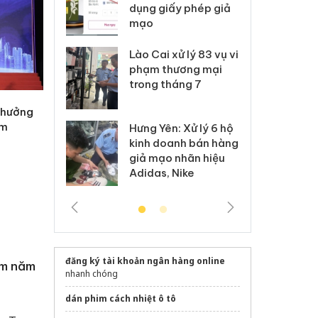
môi trường
dụng giấy phép giả
bả
anh
mạo
ki
 Thanh Hóa
Lào Cai xử lý 83 vụ vi
Cô
ại trong vụ
phạm thương mại
tìm
xuất, buôn
trong tháng 7
án
 sào giả
bá
 thưởng
am
Hưng Yên: Xử lý 6 hộ
óa: Tìm bị
Th
kinh doanh bán hàng
g vụ án buôn
hạ
giả mạo nhãn hiệu
h sữa
bá
Adidas, Nike
 giả
Mo
đăng ký tài khoản ngân hàng online
am năm
nhanh chóng
dán phim cách nhiệt ô tô