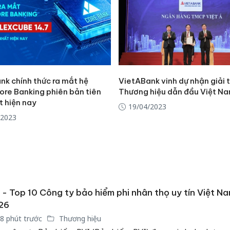
bảo vệ 
kinh do
Công an
tìm bị h
án sản 
bán yến
nk chính thức ra mắt hệ
VietABank vinh dự nhận giải
ore Banking phiên bản tiên
Thương hiệu dẫn đầu Việt N
Thanh H
t hiện nay
hại tron
19/04/2023
bán bìn
/2023
Moyuum
 - Top 10 Công ty bảo hiểm phi nhân thọ uy tín Việt N
26
8 phút trước
Thương hiệu