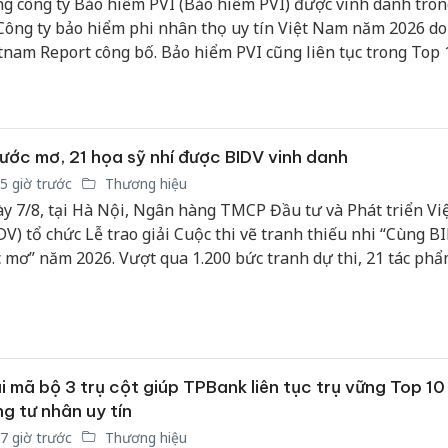
g công ty Bảo hiểm PVI (Bảo hiểm PVI) được vinh danh tro
Công ty bảo hiểm phi nhân thọ uy tín Việt Nam năm 2026 do
tnam Report công bố. Bảo hiểm PVI cũng liên tục trong Top 
bảo hiểm phi nhân thọ uy tín kể từ khi bảng xếp hạng được 
ờng niên từ năm 2016, đánh dấu năm thứ 11 Bảo hiểm PVI 
n trong danh sách uy tín này.
ước mơ, 21 họa sỹ nhí được BIDV vinh danh
5 giờ trước
Thương hiệu
y 7/8, tại Hà Nội, Ngân hàng TMCP Đầu tư và Phát triển V
DV) tổ chức Lễ trao giải Cuộc thi vẽ tranh thiếu nhi “Cùng B
 mơ” năm 2026. Vượt qua 1.200 bức tranh dự thi, 21 tác phẩ
 đã được vinh danh với những giải thưởng xứng đáng.
i mã bộ 3 trụ cột giúp TPBank liên tục trụ vững Top 1
g tư nhân uy tín
7 giờ trước
Thương hiệu