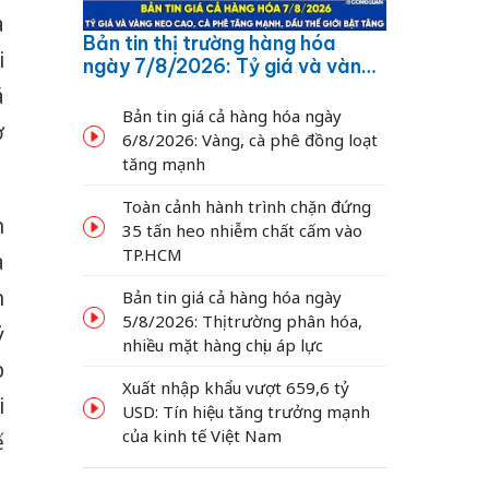
a
Bản tin thị trường hàng hóa
i
ngày 7/8/2026: Tỷ giá và vàng
neo cao, cà phê tăng mạnh,
á
dầu thế giới bật tăng
Bản tin giá cả hàng hóa ngày
ở
6/8/2026: Vàng, cà phê đồng loạt
tăng mạnh
Toàn cảnh hành trình chặn đứng
n
35 tấn heo nhiễm chất cấm vào
TP.HCM
a
n
Bản tin giá cả hàng hóa ngày
5/8/2026: Thị trường phân hóa,
ỷ
nhiều mặt hàng chịu áp lực
p
Xuất nhập khẩu vượt 659,6 tỷ
i
USD: Tín hiệu tăng trưởng mạnh
của kinh tế Việt Nam
ế