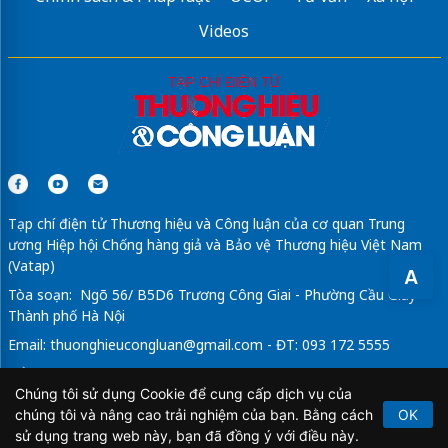
Videos
Tạp chí điện tử Thương hiệu và Công luận của cơ quan Trung
ương Hiệp hội Chống hàng giả và Bảo vệ Thương hiệu Việt Nam
(Vatap)
A
Tòa soạn: Ngõ 56/ B5D6 Trương Công Giai - Phường Cầu Giấy -
Thành phố Hà Nội
Email:
thuonghieucongluan@gmail.com
- ĐT: 093 172 5555
Tổng Biên Tập: Vũ Đức Thuận
Chúng tôi sử dụng Cookie để cung cấp dịch vụ của
Giấy phép hoạt động báo chí điện tử số 64/GP-BTTTT do Bộ
chúng tôi và nâng cao trải nghiệm của bạn. Bằng cách
OK
Thông tin và Truyền thông cấp ngày 21/2/2020.
sử dụng trang web này, bạn đã đồng ý với điều này.