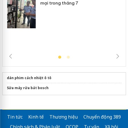
Lào Cai xử lý 83 vụ vi phạm thương
mại trong tháng 7
dán phim cách nhiệt ô tô
Sửa máy rửa bát bosch
Tin tức
Kinh tế
Thương hiệu
Chuyển động 389
Chính sách & Pháp luật
OCOP
Tư vấn
Xã hội