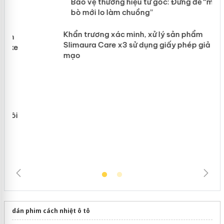
àng
ản
Bảo vệ thương hiệu từ gốc: Đừng để
“mất bò mới lo làm chuồng”
Khẩn trương xác minh, xử lý sản phẩm
Slimaura Care x3 sử dụng giấy phép
giả mạo
dán phim cách nhiệt ô tô