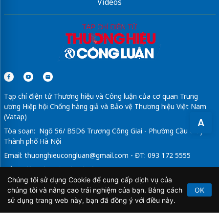
Videos
Tạp chí điện tử Thương hiệu và Công luận của cơ quan Trung
ương Hiệp hội Chống hàng giả và Bảo vệ Thương hiệu Việt Nam
(Vatap)
A
Tòa soạn: Ngõ 56/ B5D6 Trương Công Giai - Phường Cầu Giấy -
Thành phố Hà Nội
Email:
thuonghieucongluan@gmail.com
- ĐT: 093 172 5555
Tổng Biên Tập: Vũ Đức Thuận
Chúng tôi sử dụng Cookie để cung cấp dịch vụ của
Giấy phép hoạt động báo chí điện tử số 64/GP-BTTTT do Bộ
chúng tôi và nâng cao trải nghiệm của bạn. Bằng cách
OK
Thông tin và Truyền thông cấp ngày 21/2/2020.
sử dụng trang web này, bạn đã đồng ý với điều này.