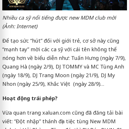
Nhiều ca sỹ nổi tiếng được new MDM club mời
(Ảnh: Internet)
Để tạo sức “hút” đối với giới trẻ, cơ sở này cũng
“mạnh tay” mời các ca sỹ với cái tên không thể
nóng hơn về biểu diễn như: Tuấn Hưng (ngày 7/9),
Quang Hà (ngày 2/9), DJ TOMMY và MC Tùng Anh
(ngày 18/9), DJ Trang Moon (ngày 21/9), DJ My
Nhon (ngày 25/9), Khắc Việt (ngày 28/9)…
Hoạt động t‌rái p‌hép?
Vừa quan trang xaluan.com cũng đã đăng tải bài
viết: “Đột nhập” thánh địa tiệc tùng New MDM