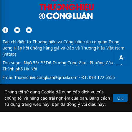
Tạp chí điện tử Thương hiệu và Công luận của cơ quan Trung
ương Hiệp hội Chống hàng giả và Bảo vệ Thương hiệu Việt Nam
(Vatap)
A
Tòa soạn: Ngõ 56/ B5D6 Trương Công Giai - Phường Cầu Giấy -
Thành phố Hà Nội
Email:
thuonghieucongluan@gmail.com
- ĐT: 093 172 5555
Tổng Biên Tập: Vũ Đức Thuận
Chúng tôi sử dụng Cookie để cung cấp dịch vụ của
Giấy phép hoạt động báo chí điện tử số 64/GP-BTTTT do Bộ
chúng tôi và nâng cao trải nghiệm của bạn. Bằng cách
OK
Thông tin và Truyền thông cấp ngày 21/2/2020.
sử dụng trang web này, bạn đã đồng ý với điều này.
Copyright © 2026
TẠP CHÍ THƯƠNG HIỆU & CÔNG