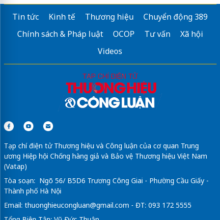
Tin tức
Kinh tế
Thương hiệu
Chuyển động 389
Chính sách & Pháp luật
OCOP
Tư vấn
Xã hội
Videos
Tạp chí điện tử Thương hiệu và Công luận của cơ quan Trung
ương Hiệp hội Chống hàng giả và Bảo vệ Thương hiệu Việt Nam
(Vatap)
Tòa soạn: Ngõ 56/ B5D6 Trương Công Giai - Phường Cầu Giấy -
Thành phố Hà Nội
Email:
thuonghieucongluan@gmail.com
- ĐT: 093 172 5555
Tổng Biên Tập: Vũ Đức Thuận