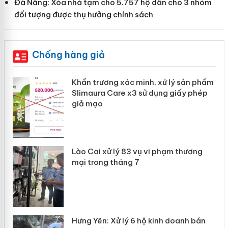
Đà Nẵng: Xóa nhà tạm cho 5.757 hộ dân cho 3 nhóm
đối tượng được thụ hưởng chính sách
Chống hàng giả
Khẩn trương xác minh, xử lý sản phẩm
ôi
Slimaura Care x3 sử dụng giấy phép
giả mạo
g
Lào Cai xử lý 83 vụ vi phạm thương
iả
mại trong tháng 7
Hưng Yên: Xử lý 6 hộ kinh doanh bán