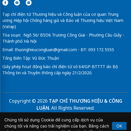
Tạp chí điện tử Thương hiệu và Công luận của cơ quan Trung
ương Hiệp hội Chống hàng giả và Bảo vệ Thương hiệu Việt Nam
(Vatap)
Tòa soạn: Ngõ 56/ B5D6 Trương Công Giai - Phường Cầu Giấy -
Thành phố Hà Nội
Email:
thuonghieucongluan@gmail.com
- ĐT: 093 172 5555
Tổng Biên Tập: Vũ Đức Thuận
Giấy phép hoạt động báo chí điện tử số 64/GP-BTTTT do Bộ
Thông tin và Truyền thông cấp ngày 21/2/2020.
Copyright © 2026
TẠP CHÍ THƯƠNG HIỆU & CÔNG
LUẬN
. All Rights Reserved.
Bản quyền thuộc Tạp chí Thương hiệu và Công luận. Cấm
Chúng tôi sử dụng Cookie để cung cấp dịch vụ của
sao chép dưới mọi hình thức nếu không có sự chấp thuận
chúng tôi và nâng cao trải nghiệm của bạn. Bằng cách
OK