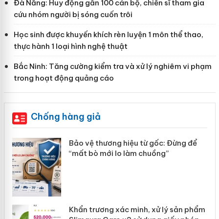
Đà Nẵng: Huy động gần 100 cán bộ, chiến sĩ tham gia
cứu nhóm người bị sóng cuốn trôi
Học sinh được khuyến khích rèn luyện 1 môn thể thao,
thực hành 1 loại hình nghệ thuật
Bắc Ninh: Tăng cường kiểm tra và xử lý nghiêm vi phạm
trong hoạt động quảng cáo
Chống hàng giả
àng
Bảo vệ thương hiệu từ gốc: Đừng để
“mất bò mới lo làm chuồng”
ản
Khẩn trương xác minh, xử lý sản phẩm
 án