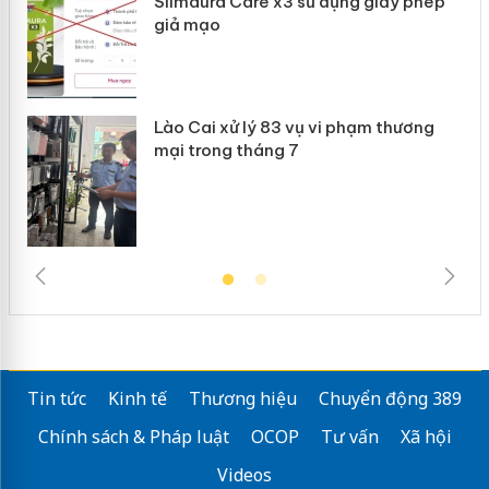
Slimaura Care x3 sử dụng giấy phép
giả mạo
Lào Cai xử lý 83 vụ vi phạm thương
mại trong tháng 7
Tin tức
Kinh tế
Thương hiệu
Chuyển động 389
Chính sách & Pháp luật
OCOP
Tư vấn
Xã hội
Videos