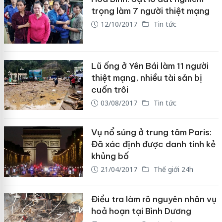
trọng làm 7 người thiệt mạng
12/10/2017
Tin tức
Lũ ống ở Yên Bái làm 11 người
thiệt mạng, nhiều tài sản bị
cuốn trôi
03/08/2017
Tin tức
Vụ nổ súng ở trung tâm Paris:
Đã xác định được danh tính kẻ
khủng bố
21/04/2017
Thế giới 24h
Điều tra làm rõ nguyên nhân vụ
hoả hoạn tại Bình Dương