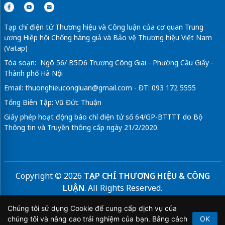
Tạp chí điện tử Thương hiệu và Công luận của cơ quan Trung
ương Hiệp hội Chống hàng giả và Bảo vệ Thương hiệu Việt Nam
(Vatap)
Tòa soạn: Ngõ 56/ B5D6 Trương Công Giai - Phường Cầu Giấy -
Thành phố Hà Nội
Email:
thuonghieucongluan@gmail.com
- ĐT: 093 172 5555
Tổng Biên Tập: Vũ Đức Thuận
Giấy phép hoạt động báo chí điện tử số 64/GP-BTTTT do Bộ
Thông tin và Truyền thông cấp ngày 21/2/2020.
Copyright © 2026
TẠP CHÍ THƯƠNG HIỆU & CÔNG
LUẬN
. All Rights Reserved.
Bản quyền thuộc Tạp chí Thương hiệu và Công luận. Cấm
Chúng tôi sử dụng Cookie để cung cấp dịch vụ của
sao chép dưới mọi hình thức nếu không có sự chấp thuận
chúng tôi và nâng cao trải nghiệm của bạn. Bằng cách
OK