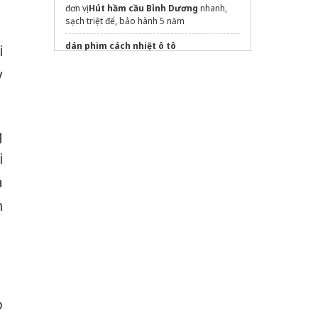
đơn vị
Hút hầm cầu Bình Dương
nhanh,
sạch triệt để, bảo hành 5 năm
dán phim cách nhiệt ô tô
i
xe đẩy dọn phòng khách sạn
y
Sửa máy rửa bát bosch
g
i
à
h
o