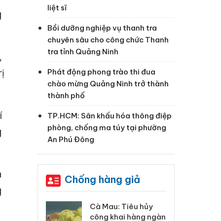
liệt sĩ
g
Bồi dưỡng nghiệp vụ thanh tra
chuyên sâu cho công chức Thanh
tra tỉnh Quảng Ninh
,
ị
Phát động phong trào thi đua
chào mừng Quảng Ninh trở thành
thành phố
í
TP.HCM: Sân khấu hóa thông điệp
phòng, chống ma túy tại phường
g
An Phú Đông
a
Chống hàng giả
g
 Tiêu hủy
Khẩn trương xác
Cà
ai hàng ngàn
minh, xử lý sản phẩm
cô