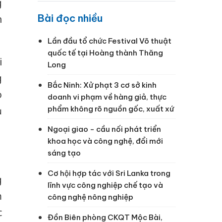
g
Bài đọc nhiều
h
Lần đầu tổ chức Festival Võ thuật
quốc tế tại Hoàng thành Thăng
i
Long
g
Bắc Ninh: Xử phạt 3 cơ sở kinh
ò
doanh vi phạm về hàng giả, thực
phẩm không rõ nguồn gốc, xuất xứ
ụ
Ngoại giao - cầu nối phát triển
khoa học và công nghệ, đổi mới
sáng tạo
Cơ hội hợp tác với Sri Lanka trong
g
lĩnh vực công nghiệp chế tạo và
m
công nghệ nông nghiệp
c
Đồn Biên phòng CKQT Mộc Bài,