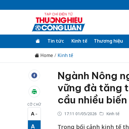
Tin tức
Kinh tế
Thương hiệu
Home
Kinh tế
Ngành Nông ng
vững đà tăng t
cầu nhiều biế
CỠ CHỮ
A
17:11 01/05/2026
Kinh tế
−
Cỡ chữ nhỏ
A
Trong bối cảnh kinh tế th