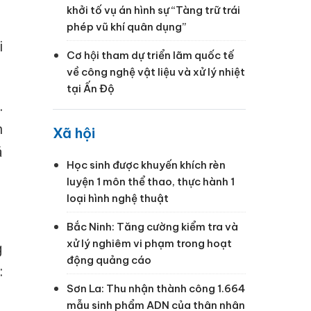
khởi tố vụ án hình sự “Tàng trữ trái
phép vũ khí quân dụng”
i
Cơ hội tham dự triển lãm quốc tế
về công nghệ vật liệu và xử lý nhiệt
tại Ấn Độ
.
n
Xã hội
á
Học sinh được khuyến khích rèn
luyện 1 môn thể thao, thực hành 1
loại hình nghệ thuật
Bắc Ninh: Tăng cường kiểm tra và
xử lý nghiêm vi phạm trong hoạt
g
động quảng cáo
:
Sơn La: Thu nhận thành công 1.664
mẫu sinh phẩm ADN của thân nhân