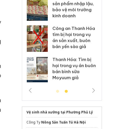
m nhập lậu,
Slimaura Care x3 sử
sả
môi trường
dụng giấy phép giả
bả
anh
mạo
ki
y
 Thanh Hóa
Lào Cai xử lý 83 vụ vi
Cô
1
ại trong vụ
phạm thương mại
tìm
g
xuất, buôn
trong tháng 7
án
 sào giả
bá
Hưng Yên: Xử lý 6 hộ
óa: Tìm bị
Th
kinh doanh bán hàng
m
g vụ án buôn
hạ
giả mạo nhãn hiệu
h sữa
bá
o
Adidas, Nike
 giả
Mo
à
ụ
Vệ sinh nhà xưởng tại Phường Phủ Lý
Công Ty
Nông Sản Tuấn Tú Hà Nội