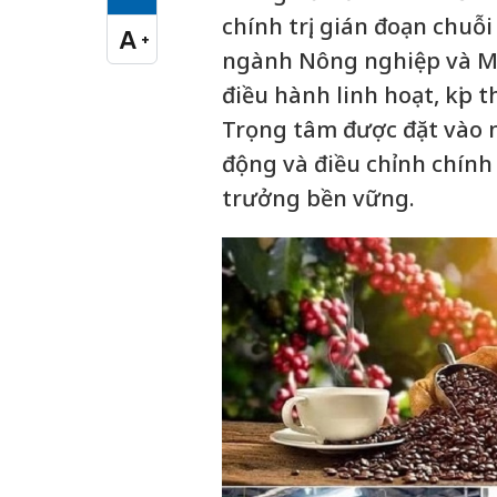
Cỡ chữ vừa
chính trị, gián đoạn chuỗ
A
+
Cỡ chữ lớn
ngành Nông nghiệp và Mô
điều hành linh hoạt, kịp 
Trọng tâm được đặt vào n
động và điều chỉnh chính
trưởng bền vững.