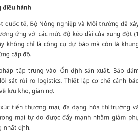
sản phẩ
 điều hành
bảo vệ 
kinh do
đột quốc tế, Bộ Nông nghiệp và Môi trường đã xâ
Công an
ương ứng với các mức độ kéo dài của xung đột (
tìm bị h
ây không chỉ là công cụ dự báo mà còn là khun
án sản 
bán yến
ừng cấp độ.
Thanh H
 pháp tập trung vào: Ổn định sản xuất. Bảo đả
hại tron
bán bìn
i sát rủi ro logistics. Thiết lập cơ chế cảnh bá
Moyuum
ề lưu kho, giãn nợ.
xúc tiến thương mại, đa dạng hóa thị trường v
thương mại tự do được đẩy mạnh nhằm giảm ph
 nhất định.