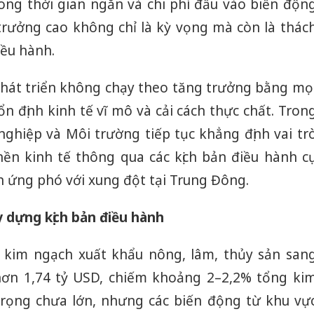
rong thời gian ngắn và chi phí đầu vào biến độn
trưởng cao không chỉ là kỳ vọng mà còn là thác
iều hành.
phát triển không chạy theo tăng trưởng bằng mọ
n định kinh tế vĩ mô và cải cách thực chất. Tron
ghiệp và Môi trường tiếp tục khẳng định vai tr
nền kinh tế thông qua các kịch bản điều hành c
n ứng phó với xung đột tại Trung Đông.
y dựng kịch bản điều hành
 kim ngạch xuất khẩu nông, lâm, thủy sản san
ơn 1,74 tỷ USD, chiếm khoảng 2–2,2% tổng ki
trọng chưa lớn, nhưng các biến động từ khu vự