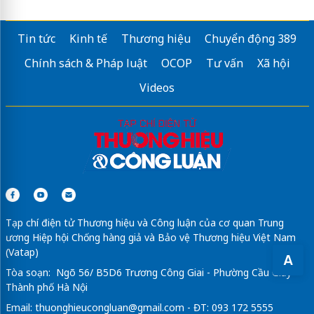
Tin tức
Kinh tế
Thương hiệu
Chuyển động 389
Chính sách & Pháp luật
OCOP
Tư vấn
Xã hội
Videos
Tạp chí điện tử Thương hiệu và Công luận của cơ quan Trung
ương Hiệp hội Chống hàng giả và Bảo vệ Thương hiệu Việt Nam
(Vatap)
A
Tòa soạn: Ngõ 56/ B5D6 Trương Công Giai - Phường Cầu Giấy -
Thành phố Hà Nội
Email:
thuonghieucongluan@gmail.com
- ĐT: 093 172 5555