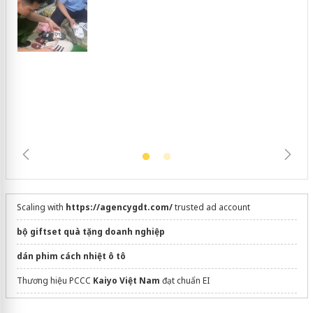
Hưng Yên: Xử lý 6 hộ kinh doanh bán
hàng giả mạo nhãn hiệu Adidas, Nike
Scaling with
https://agencygdt.com/
trusted ad account
bộ giftset quà tặng doanh nghiệp
dán phim cách nhiệt ô tô
Thương hiệu PCCC
Kaiyo Việt Nam
đạt chuẩn EI
Sửa máy rửa bát bosch