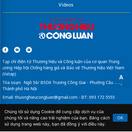
Videos
Tạp chí điện tử Thương hiệu và Công luận của cơ quan Trung
ương Hiệp hội Chống hàng giả và Bảo vệ Thương hiệu Việt Nam
(Vatap)
A
Tòa soạn: Ngõ 56/ B5D6 Trương Công Giai - Phường Cầu Giấy -
Thành phố Hà Nội
Email:
thuonghieucongluan@gmail.com
- ĐT: 093 172 5555
Tổng Biên Tập: Vũ Đức Thuận
Chúng tôi sử dụng Cookie để cung cấp dịch vụ của
Giấy phép hoạt động báo chí điện tử số 64/GP-BTTTT do Bộ
chúng tôi và nâng cao trải nghiệm của bạn. Bằng cách
OK
Thông tin và Truyền thông cấp ngày 21/2/2020.
sử dụng trang web này, bạn đã đồng ý với điều này.