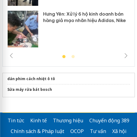
Hưng Yên: Xử lý 6 hộ kinh doanh bán
hàng giả mạo nhãn hiệu Adidas, Nike
dán phim cách nhiệt ô tô
Sửa máy rửa bát bosch
Tin tức
Kinh tế
Thương hiệu
Chuyển động 389
Chính sách & Pháp luật
OCOP
Tư vấn
Xã hội