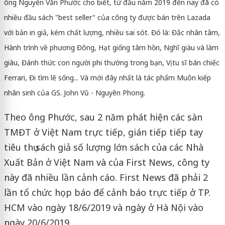
ông Nguyễn Văn Phước cho biết, từ đầu năm 2019 đến nay đã có
nhiều đầu sách "best seller" của công ty được bán trên Lazada
với bản in giả, kém chất lượng, nhiều sai sót. Đó là: Đắc nhân tâm,
Hành trình về phương Đông, Hạt giống tâm hồn, Nghĩ giàu và làm
giàu, Đánh thức con người phi thường trong bạn, Vị tu sĩ bán chiếc
Ferrari, Đi tìm lẽ sống... Và mới đây nhất là tác phẩm Muôn kiếp
nhân sinh của GS. John Vũ - Nguyên Phong.
Theo ông Phước, sau 2 năm phát hiện các sàn
TMĐT ở Việt Nam trực tiếp, gián tiếp tiếp tay
tiêu thụ sách giả số lượng lớn sách của các Nhà
Xuất Bản ở Việt Nam và của First News, công ty
này đã nhiều lần cảnh cáo. First News đã phải 2
lần tổ chức họp báo để cảnh báo trực tiếp ở TP.
HCM vào ngày 18/6/2019 và ngày ở Hà Nội vào
ngày 20/6/2019.