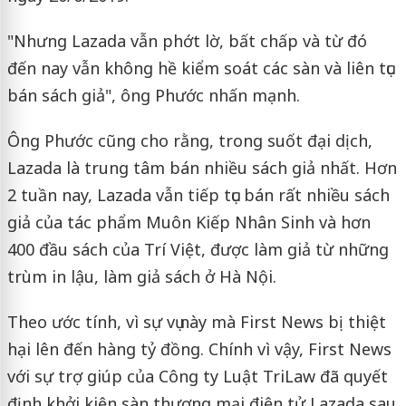
"Nhưng Lazada vẫn phớt lờ, bất chấp và từ đó
đến nay vẫn không hề kiểm soát các sàn và liên tục
bán sách giả", ông Phước nhấn mạnh.
Ông Phước cũng cho rằng, trong suốt đại dịch,
Lazada là trung tâm bán nhiều sách giả nhất. Hơn
2 tuần nay, Lazada vẫn tiếp tục bán rất nhiều sách
giả của tác phẩm Muôn Kiếp Nhân Sinh và hơn
400 đầu sách của Trí Việt, được làm giả từ những
trùm in lậu, làm giả sách ở Hà Nội.
Theo ước tính, vì sự vụ này mà First News bị thiệt
hại lên đến hàng tỷ đồng. Chính vì vậy, First News
với sự trợ giúp của Công ty Luật TriLaw đã quyết
định khởi kiện sàn thương mại điện tử Lazada sau