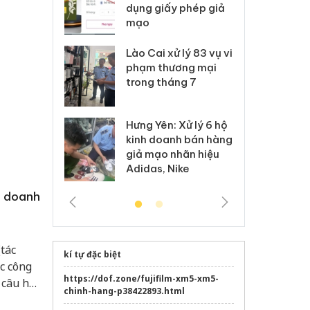
môi trường
dụng giấy phép giả
bả
anh
mạo
ki
 Thanh Hóa
Lào Cai xử lý 83 vụ vi
Cô
ại trong vụ
phạm thương mại
tìm
xuất, buôn
trong tháng 7
án
 sào giả
bá
Hưng Yên: Xử lý 6 hộ
óa: Tìm bị
Th
kinh doanh bán hàng
g vụ án buôn
hạ
giả mạo nhãn hiệu
h sữa
bá
Adidas, Nike
 giả
Mo
h doanh
tác
kí tự đặc biệt
ác công
https://dof.zone/fujifilm-xm5-xm5-
 câu hỏi
chinh-hang-p38422893.html
, phối