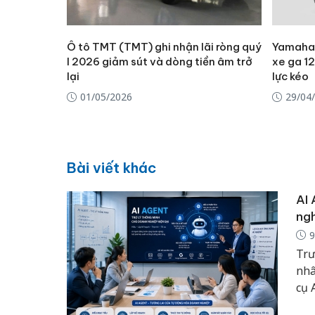
Ô tô TMT (TMT) ghi nhận lãi ròng quý
Yamaha 
I 2026 giảm sút và dòng tiền âm trở
xe ga 1
lại
lực kéo
01/05/2026
29/04
Bài viết khác
AI 
ngh
9
Trư
nhâ
cụ 
hoặ