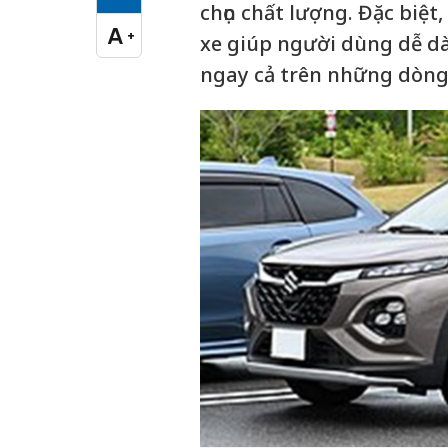
Cỡ chữ vừa
chọn chất lượng. Đặc biệ
A
+
xe giúp người dùng dễ dà
Cỡ chữ lớn
ngay cả trên những dòng 