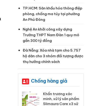
TP.HCM: Sân khấu hóa thông điệp
phòng, chống ma túy tại phường
n
An Phú Đông
Nghệ An khởi công xây dựng
Trường THPT Nam Đàn 1 quy mô
gần 300 tỷ đồng
Đà Nẵng: Xóa nhà tạm cho 5.757
hộ dân cho 3 nhóm đối tượng được
thụ hưởng chính sách
Chống hàng giả
 Tiêu hủy
Khẩn trương xác
Cà
ai hàng ngàn
minh, xử lý sản phẩm
cô
m nhập lậu,
Slimaura Care x3 sử
sả