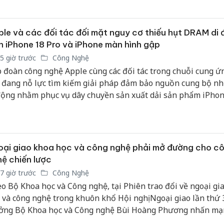
 nhiều công cụ và tự động hoàn thành cả một quy trình làm 
giám sát của con người.
le và các đối tác đối mặt nguy cơ thiếu hụt DRAM di
n iPhone 18 Pro và iPhone màn hình gập
5 giờ trước
Công Nghệ
 đoàn công nghệ Apple cùng các đối tác trong chuỗi cung ứ
 đang nỗ lực tìm kiếm giải pháp đảm bảo nguồn cung bộ 
động nhằm phục vụ dây chuyền sản xuất dải sản phẩm iPhon
 cũng như mẫu iPhone màn hình gập đầu tiên của hãng. Th
h từ giới chuyên gia chuỗi cung ứng, tình trạng khan hiếm li
nhớ có thể khiến lượng hàng tồn kho ban đầu của các dòng 
 không đạt mức kỳ vọng.
ại giao khoa học và công nghệ phải mở đường cho c
ệ chiến lược
7 giờ trước
Công Nghệ
o Bộ Khoa học và Công nghệ, tại Phiên trao đổi về ngoại gi
 và công nghệ trong khuôn khổ Hội nghị Ngoại giao lần thứ 
ởng Bộ Khoa học và Công nghệ Bùi Hoàng Phương nhấn mạ
ại giao khoa học và công nghệ cần góp phần đưa tri thức, c