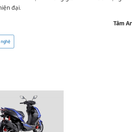
hiện đại.
Tâm A
 nghệ
Cà Mau:
công kh
sản phẩ