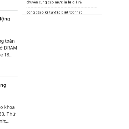
việc với
chuyên cung cấp
mực in lụa
giá rẻ
công cụ tạo
kí tự đặc biệt
tốt nhất
 động
In sách tiếng anh
giá rẻ
Căn hộ đà nẵng downtown
ng toàn
thay màn hình laptop tphcm
nhớ DRAM
dán phim cách nhiệt ô tô
e 18
eo phân
Sửa máy rửa bát bosch
nh kiện
flagship
ông
ao khoa
33, Thứ
nh:
ông