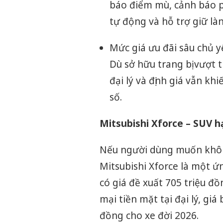
báo điểm mù, cảnh báo p
tự động và hỗ trợ giữ là
Mức giá ưu đãi sâu chủ y
Dù sở hữu trang bị vượt 
đại lý và định giá vẫn k
số.
Mitsubishi Xforce – SUV h
Nếu người dùng muốn khôn
Mitsubishi Xforce là một ứ
có giá đề xuất 705 triệu đ
mại tiền mặt tại đại lý, gi
đồng cho xe đời 2026.