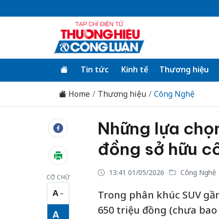
Tin tức
Kinh tế
Thương hiệu
Home
Thương hiệu
Công Nghệ
Những lựa chọ
đồng sở hữu c
13:41 01/05/2026
Công Nghệ
CỠ CHỮ
A
Trong phân khúc SUV gầm
−
Cỡ chữ nhỏ
650 triệu đồng (chưa bao
A