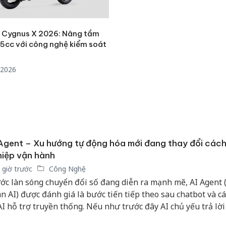
bảo vệ 
kinh do
Cygnus X 2026: Nâng tầm
Công an
25cc với công nghệ kiểm soát
tìm bị h
án sản 
/2026
bán yến
Thanh H
hại tron
bán bìn
Moyuum
Agent – Xu hướng tự động hóa mới đang thay đổi các
iệp vận hành
 giờ trước
Công Nghệ
ớc làn sóng chuyển đổi số đang diễn ra mạnh mẽ, AI Agent (
n AI) được đánh giá là bước tiến tiếp theo sau chatbot và c
AI hỗ trợ truyền thống. Nếu như trước đây AI chủ yếu trả lời
c hỗ trợ từng tác vụ đơn lẻ, thì AI Agent có thể lập kế hoạch