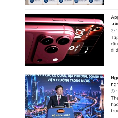
hợp
sự 
App
trê
1
Tập
cầu
di 
Pro
tíc
bộ 
này
Ngo
ngh
1
The
học
trư
Ngo