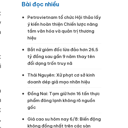
Bài đọc nhiều
t
Petrovietnam tổ chức Hội thảo lấy
y
ý kiến hoàn thiện Chiến lược nâng
tầm văn hóa và quản trị thương
a
hiệu
Bắt nữ giám đốc lừa đảo hơn 26,5
t
tỷ đồng sau gần 9 năm thay tên
đổi dạng trốn truy nã
i
Thái Nguyên: Xử phạt cơ sở kinh
doanh dép giả mạo nhãn hiệu
à
Đồng Nai: Tạm giữ hơn 16 tấn thực
h
phẩm đông lạnh không rõ nguồn
gốc
;
,
Giá cao su hôm nay 6/8: Biến động
không đồng nhất trên các sàn