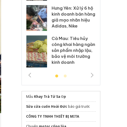
Hưng Yên: Xử lý 6 hộ
óa: Tìm bị
Th
kinh doanh bán hàng
g vụ án buôn
hạ
giả mạo nhãn hiệu
h sữa
bá
Adidas, Nike
 giả
Mo
Cà Mau: Tiêu hủy
g: Đối tượng
An
công khai hàng ngàn
 đường dây
ch
sản phẩm nhập lậu,
 giả tại Phú
bá
bảo vệ môi trường
 đầu thú
Qu
kinh doanh
Mẫu
Khay Trà Tử Sa
Đẹp
Sửa cửa cuốn Hoài Đức
báo giá trước
CÔNG TY TNHH THIẾT BỊ MITA
Chuyên
motor cổng lùa