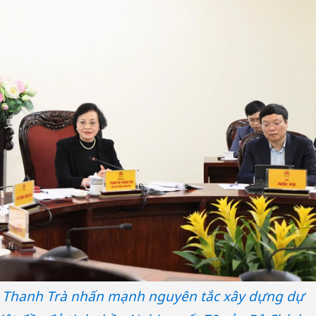
Thanh H
hại tron
bán bìn
Moyuum
An Gian
chủ mưu
bán hàng
Quốc ra
 Thanh Trà nhấn mạnh nguyên tắc xây dựng dự