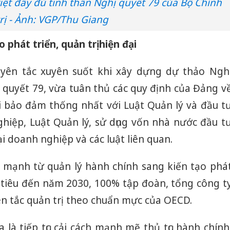
riệt đầy đủ tinh thần Nghị quyết 79 của Bộ Chính
trị - Ảnh: VGP/Thu Giang
phát triển, quản trị hiện đại
yên tắc xuyên suốt khi xây dựng dự thảo Ngh
ị quyết 79, vừa tuân thủ các quy định của Đảng v
i bảo đảm thống nhất với Luật Quản lý và đầu t
hiệp, Luật Quản lý, sử dụng vốn nhà nước đầu t
i doanh nghiệp và các luật liên quan.
ển mạnh từ quản lý hành chính sang kiến tạo phá
Mục tiêu đến năm 2030, 100% tập đoàn, tổng công t
ên tắc quản trị theo chuẩn mực của OECD.
a là tiếp tục cải cách mạnh mẽ thủ tục hành chính