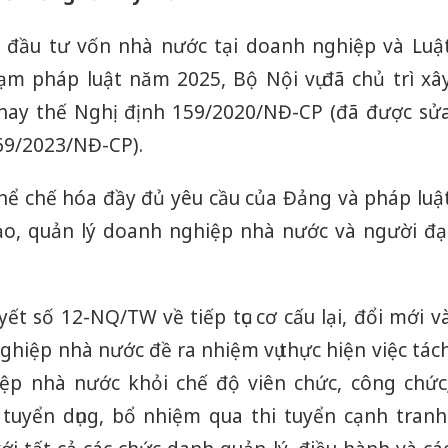
à đầu tư vốn nhà nước tại doanh nghiệp và Luậ
m pháp luật năm 2025, Bộ Nội vụ đã chủ trì xâ
hay thế Nghị định 159/2020/NĐ-CP (đã được sử
 69/2023/NĐ-CP).
ể chế hóa đầy đủ yêu cầu của Đảng và pháp luậ
ạo, quản lý doanh nghiệp nhà nước và người đạ
yết số 12-NQ/TW về tiếp tục cơ cấu lại, đổi mới v
hiệp nhà nước đề ra nhiệm vụ thực hiện việc tác
ệp nhà nước khỏi chế độ viên chức, công chức
ế tuyển dụng, bổ nhiệm qua thi tuyển cạnh tranh