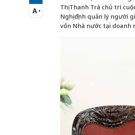
Cỡ chữ vừa
Thị Thanh Trà chủ trì cu
A
+
Cỡ chữ lớn
Nghị định quản lý người 
vốn Nhà nước tại doanh 