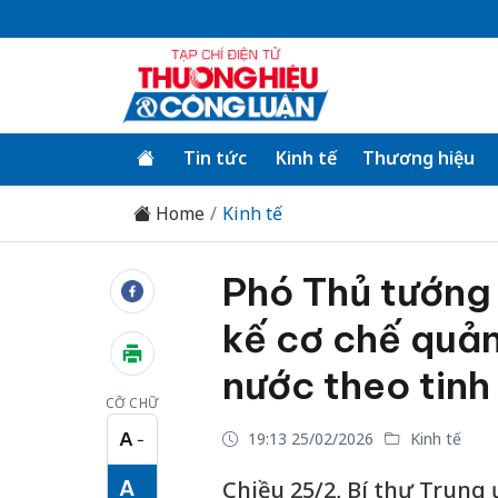
Tin tức
Kinh tế
Thương hiệu
Home
Kinh tế
Phó Thủ tướng 
kế cơ chế quản
nước theo tinh
CỠ CHỮ
A
19:13 25/02/2026
Kinh tế
−
Cỡ chữ nhỏ
A
Chiều 25/2, Bí thư Trun