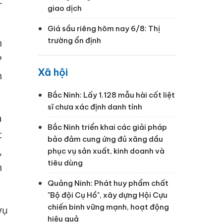
c
giao dịch
Giá sầu riêng hôm nay 6/8: Thị
trường ổn định
n
P
Xã hội
h
Bắc Ninh: Lấy 1.128 mẫu hài cốt liệt
sĩ chưa xác định danh tính
à
Bắc Ninh triển khai các giải pháp
t
bảo đảm cung ứng đủ xăng dầu
,
phục vụ sản xuất, kinh doanh và
tiêu dùng
h
Quảng Ninh: Phát huy phẩm chất
"Bộ đội Cụ Hồ", xây dựng Hội Cựu
chiến binh vững mạnh, hoạt động
ụ
hiệu quả