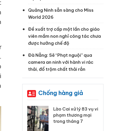
c
Quảng Ninh sẵn sàng cho Miss
h
World 2026
n
Đề xuất trợ cấp một lần cho giáo
viên mầm non nghỉ công tác chưa
được hưởng chế độ
ữ
Đà Nẵng: Sẽ “Phạt nguội” qua
.
camera an ninh với hành vi rác
p
thải, đổ trộm chất thải rắn
i
ủ
Chống hàng giả
 Thanh Hóa
Lào Cai xử lý 83 vụ vi
Cô
ại trong vụ
phạm thương mại
tìm
xuất, buôn
trong tháng 7
án
 sào giả
bá