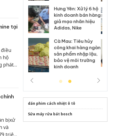
: Xử lý 6 hộ
Hư
Thanh Hóa: Tìm bị
anh bán hàng
ki
hại trong vụ án buôn
 nhãn hiệu
gi
bán bình sữa
ine tại
Nike
Ad
Moyuum giả
 Tiêu hủy
Cà
An Giang: Đối tượng
ai hàng ngàn
cô
chủ mưu đường dây
 điều
m nhập lậu,
sả
bán hàng giả tại Phú
n hộ
môi trường
bả
Quốc ra đầu thú
g phát
anh
ki
ang vật
 chính
dán phim cách nhiệt ô tô
Sửa máy rửa bát bosch
n bị xử
h và
79 triệu