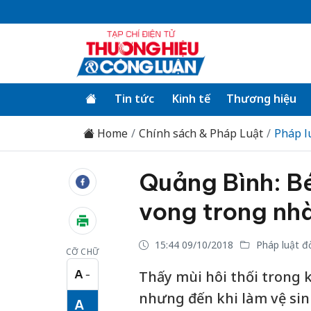
Tin tức
Kinh tế
Thương hiệu
Home
Chính sách & Pháp Luật
Pháp l
Quảng Bình: Bé
vong trong nhà
15:44 09/10/2018
Pháp luật đ
CỠ CHỮ
A
Thấy mùi hôi thối trong k
−
Cỡ chữ nhỏ
nhưng đến khi làm vệ sin
A