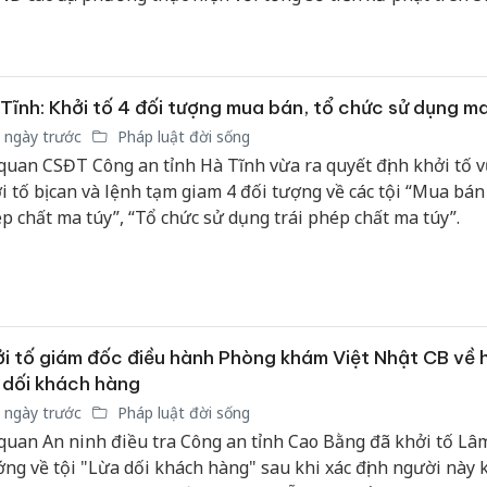
g.
Tĩnh: Khởi tố 4 đối tượng mua bán, tổ chức sử dụng m
 ngày trước
Pháp luật đời sống
uan CSĐT Công an tỉnh Hà Tĩnh vừa ra quyết định khởi tố vu
i tố bị can và lệnh tạm giam 4 đối tượng về các tội “Mua bán t
p chất ma túy”, “Tổ chức sử dụng trái phép chất ma túy”.
i tố giám đốc điều hành Phòng khám Việt Nhật CB về 
 dối khách hàng
 ngày trước
Pháp luật đời sống
quan An ninh điều tra Công an tỉnh Cao Bằng đã khởi tố Lâ
ng về tội "Lừa dối khách hàng" sau khi xác định người này 