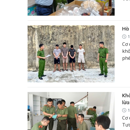
đồn
Hà 
1
Cơ q
khở
phé
Khở
lừa
1
Cơ 
Tướ