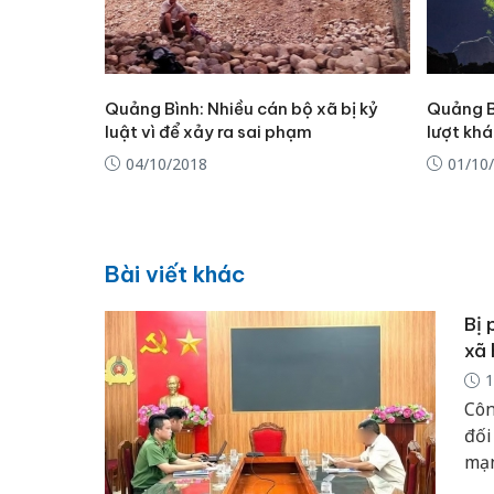
Quảng Bình: Nhiều cán bộ xã bị kỷ
Quảng Bì
luật vì để xảy ra sai phạm
lượt khá
04/10/2018
01/10
Bài viết khác
Bị 
xã 
1
Côn
đối
mạn