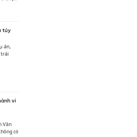
a túy
̣ án,
rái
hành vi
m Văn
không có