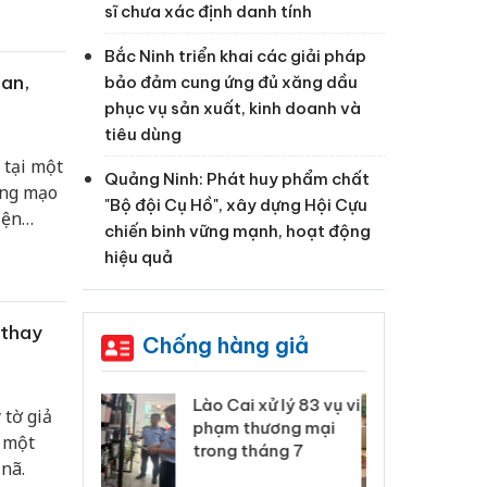
sĩ chưa xác định danh tính
Bắc Ninh triển khai các giải pháp
an,
bảo đảm cung ứng đủ xăng dầu
phục vụ sản xuất, kinh doanh và
tiêu dùng
 tại một
Quảng Ninh: Phát huy phẩm chất
ợng mạo
"Bộ đội Cụ Hồ", xây dựng Hội Cựu
iện
chiến binh vững mạnh, hoạt động
 kinh
hiệu quả
 thay
Chống hàng giả
xử lý 83 vụ vi
Công an Thanh Hóa
Lào
 tờ giả
ương mại
tìm bị hại trong vụ
ph
c một
háng 7
án sản xuất, buôn
tr
 nã.
bán yến sào giả