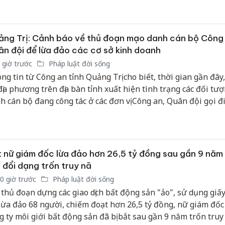
ng Trị: Cảnh báo về thủ đoạn mạo danh cán bộ Công 
n đội để lừa đảo các cơ sở kinh doanh
 giờ trước
Pháp luật đời sống
ng tin từ Công an tỉnh Quảng Trị cho biết, thời gian gần đây,
địa phương trên địa bàn tỉnh xuất hiện tình trạng các đối tư
h cán bộ đang công tác ở các đơn vị Công an, Quân đội gọi đ
ại, nhắn tin qua các ứng dụng mạng xã hội cho chủ các cơ sở
nh để đặt mua hàng hóa nhằm lừa đảo chiếm đoạt tài sản.
 nữ giám đốc lừa đảo hơn 26,5 tỷ đồng sau gần 9 năm
 đổi dạng trốn truy nã
0 giờ trước
Pháp luật đời sống
Công an Thanh Hóa
Lào Cai 
 thủ đoạn dựng các giao dịch bất động sản "ảo", sử dụng giấy
tìm bị hại trong vụ
phạm th
lừa đảo 68 người, chiếm đoạt hơn 26,5 tỷ đồng, nữ giám đố
án sản xuất, buôn
trong t
g ty môi giới bất động sản đã bị bắt sau gần 9 năm trốn truy
bán yến sào giả