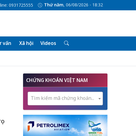
Thứ năm
, 06/08/2026 - 18:32
line: 0931725555
 vấn
Xã hội
Videos
CHỨNG KHOÁN VIỆT NAM
Tìm kiếm mã chứng khoán...
ọ