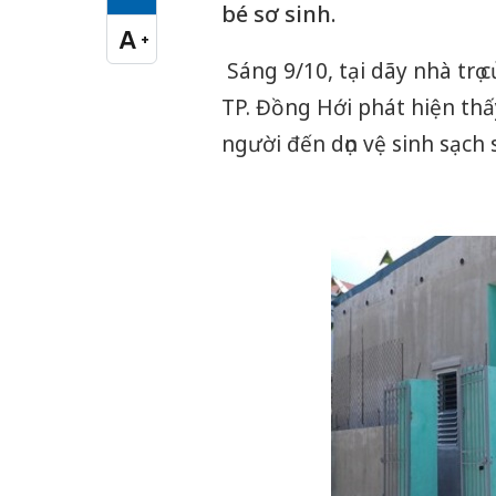
Cỡ chữ vừa
bé sơ sinh.
A
+
Cỡ chữ lớn
Sáng 9/10, tại dãy nhà trọ 
TP. Đồng Hới phát hiện thấ
người đến dọn vệ sinh sạch 