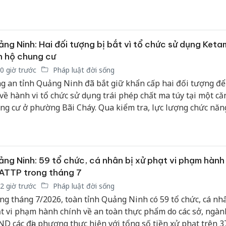
Hưng Yên
Thanh Hóa: Tìm bị
kinh do
hại trong vụ án buôn
giả mạo
bán bình sữa
ng Ninh: Hai đối tượng bị bắt vì tổ chức sử dụng Ketam
Adidas, 
Moyuum giả
n hộ chung cư
Cà Mau:
0 giờ trước
Pháp luật đời sống
An Giang: Đối tượng
công kh
chủ mưu đường dây
g an tỉnh Quảng Ninh đã bắt giữ khẩn cấp hai đối tượng để
sản phẩ
bán hàng giả tại Phú
 về hành vi tổ chức sử dụng trái phép chất ma túy tại một că
bảo vệ 
Quốc ra đầu thú
ng cư ở phường Bãi Cháy. Qua kiểm tra, lực lượng chức năn
kinh do
n hai đối tượng dương tính với Ketamine và thu giữ nhiều t
n quan.
ng Ninh: 59 tổ chức, cá nhân bị xử phạt vi phạm hành
ATTP trong tháng 7
2 giờ trước
Pháp luật đời sống
ng tháng 7/2026, toàn tỉnh Quảng Ninh có 59 tổ chức, cá nhâ
t vi phạm hành chính về an toàn thực phẩm do các sở, ngàn
D các địa phương thực hiện với tổng số tiền xử phạt trên 3