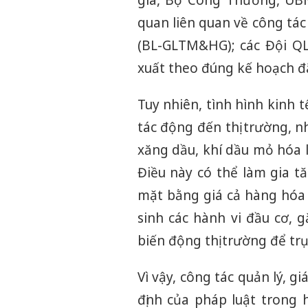
gia, Bộ Công Thương, UB
quan liên quan về công tác
(BL-GLTM&HG); các Đội QLT
xuất theo đúng kế hoạch đ
Tuy nhiên, tình hình kinh 
tác động đến thị trường, n
xăng dầu, khí dầu mỏ hóa l
Điều này có thể làm gia t
mặt bằng giá cả hàng hóa 
sinh các hành vi đầu cơ, 
biến động thị trường để trục
Vì vậy, công tác quản lý, g
định của pháp luật trong 