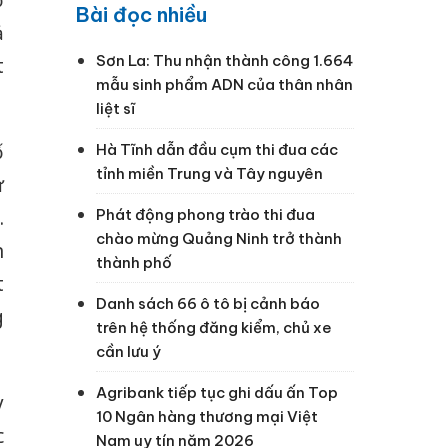
ơ
Bài đọc nhiều
ả
Sơn La: Thu nhận thành công 1.664
t
mẫu sinh phẩm ADN của thân nhân
liệt sĩ
ố
Hà Tĩnh dẫn đầu cụm thi đua các
tỉnh miền Trung và Tây nguyên
ư
Phát động phong trào thi đua
.
chào mừng Quảng Ninh trở thành
n
thành phố
t
Danh sách 66 ô tô bị cảnh báo
g
trên hệ thống đăng kiểm, chủ xe
cần lưu ý
Agribank tiếp tục ghi dấu ấn Top
y
10 Ngân hàng thương mại Việt
c
Nam uy tín năm 2026