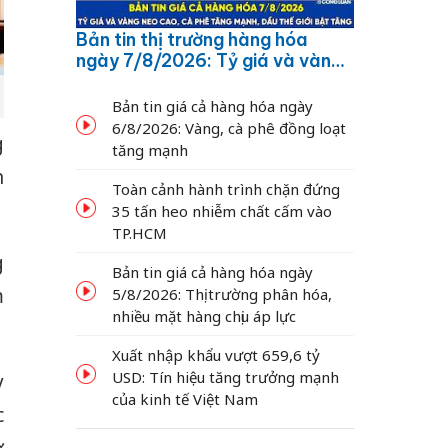
Bản tin thị trường hàng hóa
ngày 7/8/2026: Tỷ giá và vàng
neo cao, cà phê tăng mạnh,
dầu thế giới bật tăng
Bản tin giá cả hàng hóa ngày
6/8/2026: Vàng, cà phê đồng loạt
g
tăng mạnh
h
Toàn cảnh hành trình chặn đứng
35 tấn heo nhiễm chất cấm vào
TP.HCM
g
Bản tin giá cả hàng hóa ngày
m
5/8/2026: Thị trường phân hóa,
nhiều mặt hàng chịu áp lực
Xuất nhập khẩu vượt 659,6 tỷ
USD: Tín hiệu tăng trưởng mạnh
y
của kinh tế Việt Nam
c