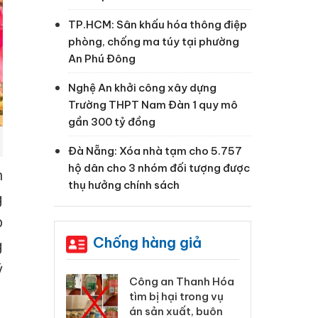
TP.HCM: Sân khấu hóa thông điệp
phòng, chống ma túy tại phường
An Phú Đông
Nghệ An khởi công xây dựng
Trường THPT Nam Đàn 1 quy mô
gần 300 tỷ đồng
Đà Nẵng: Xóa nhà tạm cho 5.757
hộ dân cho 3 nhóm đối tượng được
h
thụ hưởng chính sách
g
p
Chống hàng giả
g
ý
 Thanh Hóa
Lào Cai xử lý 83 vụ vi
Cô
ại trong vụ
phạm thương mại
tìm
xuất, buôn
trong tháng 7
án