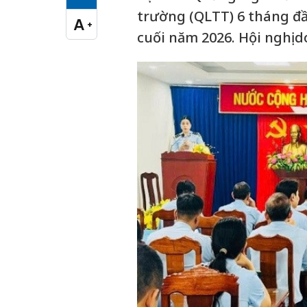
Cỡ chữ vừa
trường (QLTT) 6 tháng đ
A
+
Cỡ chữ lớn
cuối năm 2026. Hội nghị 