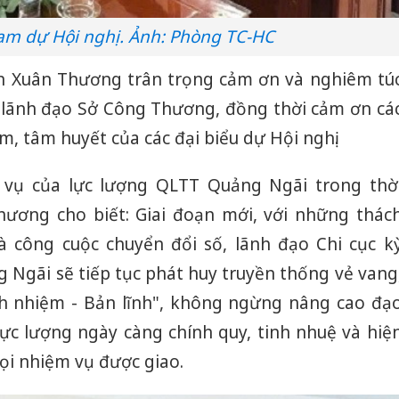
ham dự Hội nghị. Ảnh: Phòng TC-HC
ần Xuân Thương trân trọng cảm ơn và nghiêm tú
ủa lãnh đạo Sở Công Thương, đồng thời cảm ơn cá
m, tâm huyết của các đại biểu dự Hội nghị.
vụ của lực lượng QLTT Quảng Ngãi trong thờ
hương cho biết: Giai đoạn mới, với những thác
à công cuộc chuyển đổi số, lãnh đạo Chi cục k
 Ngãi sẽ tiếp tục phát huy truyền thống vẻ vang
ch nhiệm - Bản lĩnh", không ngừng nâng cao đạ
ực lượng ngày càng chính quy, tinh nhuệ và hiệ
ọi nhiệm vụ được giao.