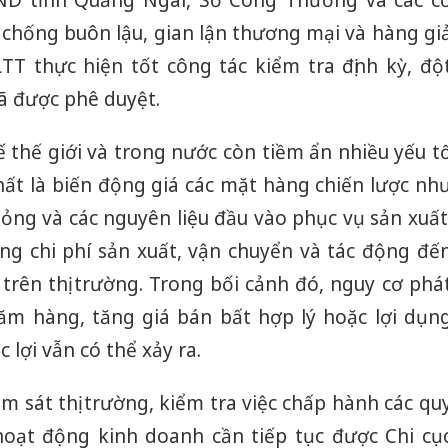
ND tỉnh Quảng Ngãi, Sở Công Thương và các c
 chống buôn lậu, gian lận thương mại và hàng gi
T thực hiện tốt công tác kiểm tra định kỳ, độ
ã được phê duyệt.
tế thế giới và trong nước còn tiềm ẩn nhiều yếu t
hất là biến động giá các mặt hàng chiến lược nh
ỏng và các nguyên liệu đầu vào phục vụ sản xuất
ăng chi phí sản xuất, vận chuyển và tác động đế
trên thị trường. Trong bối cảnh đó, nguy cơ phá
găm hàng, tăng giá bán bất hợp lý hoặc lợi dụn
 lợi vẫn có thể xảy ra.
iám sát thị trường, kiểm tra việc chấp hành các qu
hoạt động kinh doanh cần tiếp tục được Chi cụ