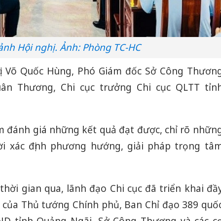
nh Hội nghị. Ảnh: Phòng TC-HC
vị: Võ Quốc Hùng, Phó Giám đốc Sở Công Thươn
uân Thương, Chi cục trưởng Chi cục QLTT tỉn
m đánh giá những kết quả đạt được, chỉ rõ nhữn
hời xác định phương hướng, giải pháp trọng tâ
 thời gian qua, lãnh đạo Chi cục đã triển khai đầ
o của Thủ tướng Chính phủ, Ban Chỉ đạo 389 quố