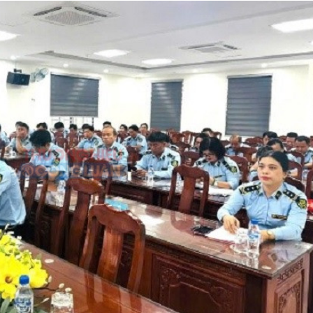
bán yến
Thanh H
hại tron
bán bìn
Moyuum
An Gian
chủ mưu
bán hàng
Quốc ra