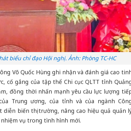
át biểu chỉ đạo Hội nghị. Ảnh: Phòng TC-HC
, ông Võ Quốc Hùng ghi nhận và đánh giá cao tin
ực, cố gắng của tập thể Chi cục QLTT tỉnh Quản
ăm, đồng thời nhấn mạnh yêu cầu lực lượng tiế
của Trung ương, của tỉnh và của ngành Côn
diễn biến thị trường, nâng cao hiệu quả quản l
Công an
nhiệm vụ trong tình hình mới.
tìm bị h
án sản 