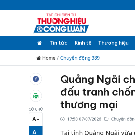
Tin tức
Kinh tế
Thương hiệu
Home
Chuyển động 389
Quảng Ngãi ch
đấu tranh chốn
thương mại
CỠ CHỮ
A
17:58 07/07/2026
Chuyển độn
−
Cỡ chữ nhỏ
A
Tại tỉnh Quảng Ngãi vừa d