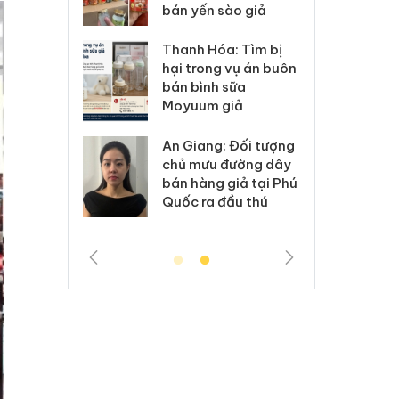
 sào giả
bá
Hưng Yên: Xử lý 6 hộ
óa: Tìm bị
Th
kinh doanh bán hàng
g vụ án buôn
hạ
giả mạo nhãn hiệu
h sữa
bá
Adidas, Nike
 giả
Mo
Cà Mau: Tiêu hủy
g: Đối tượng
An
công khai hàng ngàn
 đường dây
ch
sản phẩm nhập lậu,
 giả tại Phú
bá
bảo vệ môi trường
 đầu thú
Qu
kinh doanh