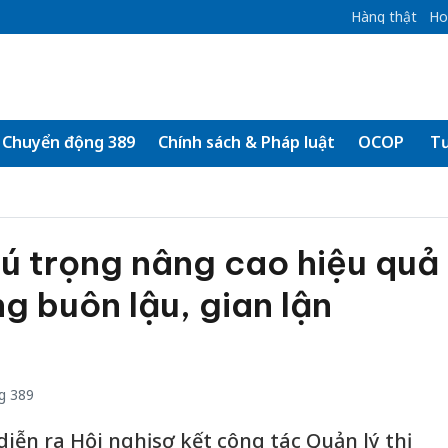
Hàng thật
Ho
Chuyển động 389
Chính sách & Pháp luật
OCOP
Tư
ú trọng nâng cao hiệu quả
g buôn lậu, gian lận
g 389
iễn ra Hội nghị sơ kết công tác Quản lý thị