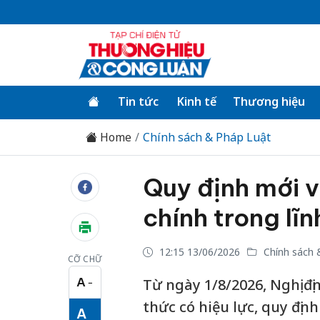
Tin tức
Kinh tế
Thương hiệu
Home
Chính sách & Pháp Luật
Quy định mới v
chính trong lĩn
12:15 13/06/2026
Chính sách 
CỠ CHỮ
A
Từ ngày 1/8/2026, Nghị đ
−
Cỡ chữ nhỏ
thức có hiệu lực, quy địn
A