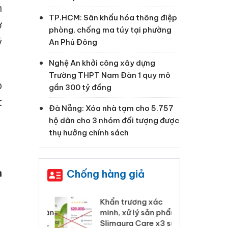
n
TP.HCM: Sân khấu hóa thông điệp
ở
phòng, chống ma túy tại phường
ý
An Phú Đông
Nghệ An khởi công xây dựng
Trường THPT Nam Đàn 1 quy mô
p
gần 300 tỷ đồng
t
Đà Nẵng: Xóa nhà tạm cho 5.757
hộ dân cho 3 nhóm đối tượng được
thụ hưởng chính sách
h
Chống hàng giả
 Tiêu hủy
Khẩn trương xác
Cà
ai hàng ngàn
minh, xử lý sản phẩm
cô
m nhập lậu,
Slimaura Care x3 sử
sả