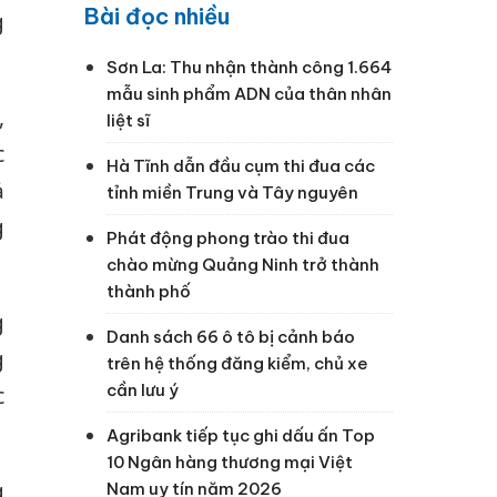
Bài đọc nhiều
g
Sơn La: Thu nhận thành công 1.664
mẫu sinh phẩm ADN của thân nhân
,
liệt sĩ
c
Hà Tĩnh dẫn đầu cụm thi đua các
ả
tỉnh miền Trung và Tây nguyên
g
Phát động phong trào thi đua
chào mừng Quảng Ninh trở thành
thành phố
g
Danh sách 66 ô tô bị cảnh báo
g
trên hệ thống đăng kiểm, chủ xe
cần lưu ý
c
Agribank tiếp tục ghi dấu ấn Top
10 Ngân hàng thương mại Việt
g
Nam uy tín năm 2026