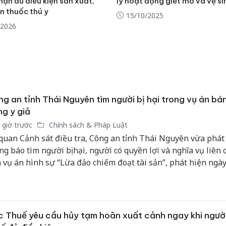
ận đủ điều kiện sản xuất,
lý hoạt động giết mổ và vệ si
n thuốc thú y
15/10/2025
/2026
g an tỉnh Thái Nguyên tìm người bị hại trong vụ án bá
g y giả
 giờ trước
Chính sách & Pháp Luật
quan Cảnh sát điều tra, Công an tỉnh Thái Nguyên vừa phát 
ng báo tìm người bị hại, người có quyền lợi và nghĩa vụ liên
 vụ án hình sự “Lừa đảo chiếm đoạt tài sản”, phát hiện ngà
5/2025 trên địa bàn tỉnh, để phục vụ công tác điều tra, giải q
o quy định của pháp luật.
 Thuế yêu cầu hủy tạm hoãn xuất cảnh ngay khi ngườ