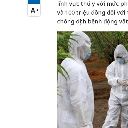
Cỡ chữ vừa
lĩnh vực thú y với mức phạ
A
+
và 100 triệu đồng đối vớ
Cỡ chữ lớn
chống dịch bệnh động vật 