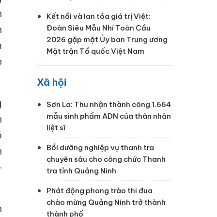
h
Kết nối và lan tỏa giá trị Việt:
n
Đoàn Siêu Mẫu Nhí Toàn Cầu
2026 gặp mặt Ủy ban Trung ương
m
Mặt trận Tổ quốc Việt Nam
p
Xã hội
g
Sơn La: Thu nhận thành công 1.664
mẫu sinh phẩm ADN của thân nhân
n
liệt sĩ
ó
Bồi dưỡng nghiệp vụ thanh tra
n
chuyên sâu cho công chức Thanh
-
tra tỉnh Quảng Ninh
Phát động phong trào thi đua
chào mừng Quảng Ninh trở thành
n
thành phố