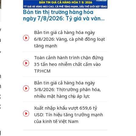
Bản tin thị trường hàng hóa
ngày 7/8/2026: Tỷ giá và vàng
neo cao, cà phê tăng mạnh,
y
dầu thế giới bật tăng
Bản tin giá cả hàng hóa ngày
ụ
6/8/2026: Vàng, cà phê đồng loạt
tăng mạnh
,
Toàn cảnh hành trình chặn đứng
35 tấn heo nhiễm chất cấm vào
TP.HCM
h
Bản tin giá cả hàng hóa ngày
h
5/8/2026: Thị trường phân hóa,
;
nhiều mặt hàng chịu áp lực
;
Xuất nhập khẩu vượt 659,6 tỷ
USD: Tín hiệu tăng trưởng mạnh
của kinh tế Việt Nam
g