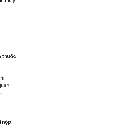
nh thú y
n thuốc
đi
 quan
y
uyết
i nộp