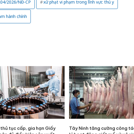
 204/2026/NĐ-CP
xử phạt vi phạm trong lĩnh vực thú y
bảo vệ 
kinh do
ạm hành chính
Công an
tìm bị h
án sản 
bán yến
Thanh H
hại tron
bán bìn
Moyuum
thủ tục cấp, gia hạn Giấy
Tây Ninh tăng cường công t