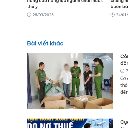
nâng cao năng lực ngành chăn nuôi,
chứng nh
thú y
buôn bá
28/03/2026
24/01
Bài viết khác
Côn
đôn
7
Cơ 
thô
đến
22/
the
Cục