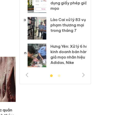
môi trường
dụng giấy phép giả
bả
anh
mạo
ki
 Thanh Hóa
Lào Cai xử lý 83 vụ vi
Cô
ại trong vụ
phạm thương mại
tìm
xuất, buôn
trong tháng 7
án
 sào giả
bá
Hưng Yên: Xử lý 6 hộ
óa: Tìm bị
Th
kinh doanh bán hàng
g vụ án buôn
hạ
giả mạo nhãn hiệu
h sữa
bá
Adidas, Nike
 giả
Mo
ác quản