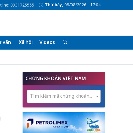
Thứ bảy
, 08/08/2026 - 17:04
tline: 0931725555
 vấn
Xã hội
Videos
CHỨNG KHOÁN VIỆT NAM
Tìm kiếm mã chứng khoán...
i