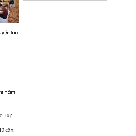
uyển lao
am năm
ng Top
10 công