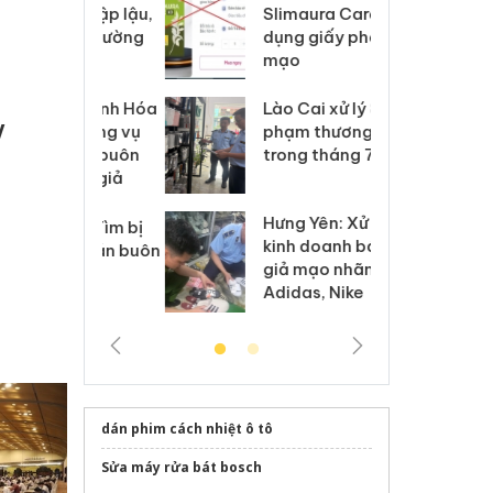
m nhập lậu,
Slimaura Care x3 sử
sả
môi trường
dụng giấy phép giả
bả
anh
mạo
ki
 Thanh Hóa
Lào Cai xử lý 83 vụ vi
Cô
V
ại trong vụ
phạm thương mại
tìm
xuất, buôn
trong tháng 7
án
 sào giả
bá
Hưng Yên: Xử lý 6 hộ
óa: Tìm bị
Th
kinh doanh bán hàng
g vụ án buôn
hạ
giả mạo nhãn hiệu
h sữa
bá
Adidas, Nike
 giả
Mo
dán phim cách nhiệt ô tô
Sửa máy rửa bát bosch