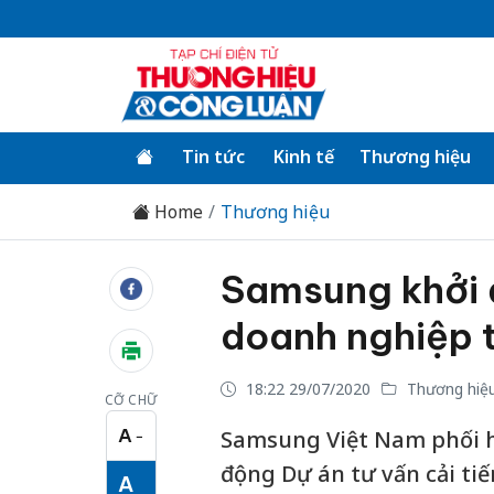
Tin tức
Kinh tế
Thương hiệu
Home
Thương hiệu
Samsung khởi đ
doanh nghiệp 
18:22 29/07/2020
Thương hiệ
CỠ CHỮ
A
Samsung Việt Nam phối h
−
Cỡ chữ nhỏ
động Dự án tư vấn cải ti
A