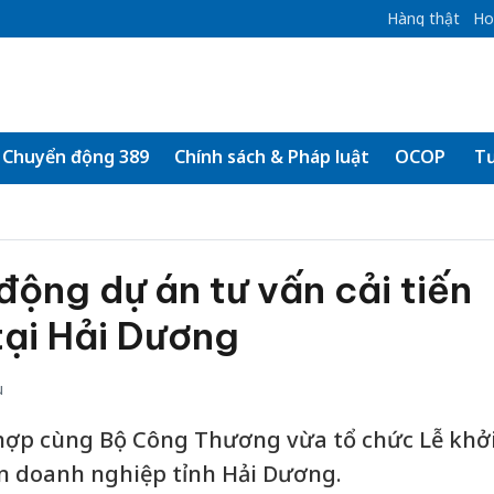
Hàng thật
Ho
Chuyển động 389
Chính sách & Pháp luật
OCOP
Tư
ộng dự án tư vấn cải tiến
tại Hải Dương
u
ợp cùng Bộ Công Thương vừa tổ chức Lễ khở
ến doanh nghiệp tỉnh Hải Dương.