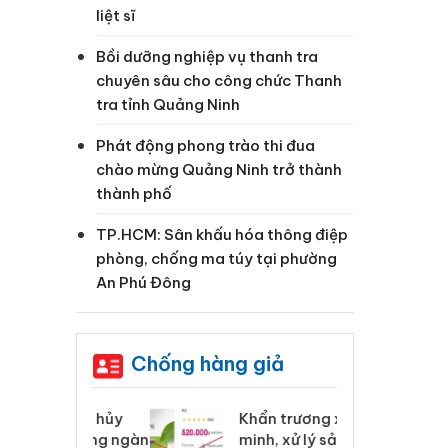
liệt sĩ
Bồi dưỡng nghiệp vụ thanh tra
chuyên sâu cho công chức Thanh
tra tỉnh Quảng Ninh
Phát động phong trào thi đua
chào mừng Quảng Ninh trở thành
thành phố
TP.HCM: Sân khấu hóa thông điệp
phòng, chống ma túy tại phường
An Phú Đông
Chống hàng giả
 Tiêu hủy
Khẩn trương xác
Cà
ai hàng ngàn
minh, xử lý sản phẩm
cô