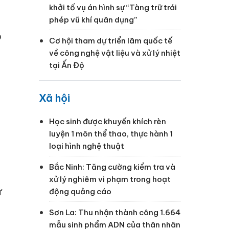
khởi tố vụ án hình sự “Tàng trữ trái
phép vũ khí quân dụng”
o
Cơ hội tham dự triển lãm quốc tế
về công nghệ vật liệu và xử lý nhiệt
tại Ấn Độ
Xã hội
Học sinh được khuyến khích rèn
luyện 1 môn thể thao, thực hành 1
loại hình nghệ thuật
Bắc Ninh: Tăng cường kiểm tra và
xử lý nghiêm vi phạm trong hoạt
ư
động quảng cáo
Sơn La: Thu nhận thành công 1.664
mẫu sinh phẩm ADN của thân nhân