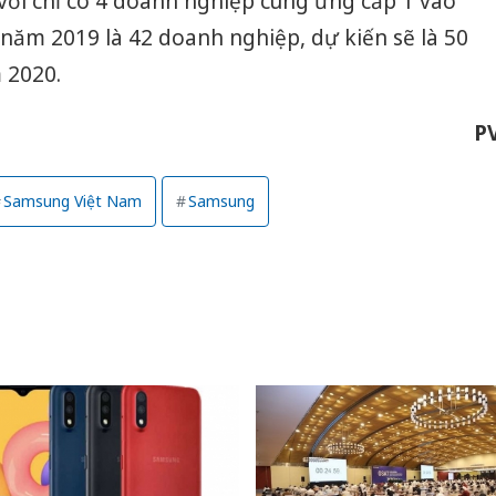
với chỉ có 4 doanh nghiệp cung ứng cấp 1 vào
sản phẩ
 năm 2019 là 42 doanh nghiệp, dự kiến sẽ là 50
bảo vệ 
kinh do
 2020.
Công an
P
tìm bị h
án sản 
bán yến
Samsung Việt Nam
Samsung
Thanh H
hại tron
bán bìn
Moyuum