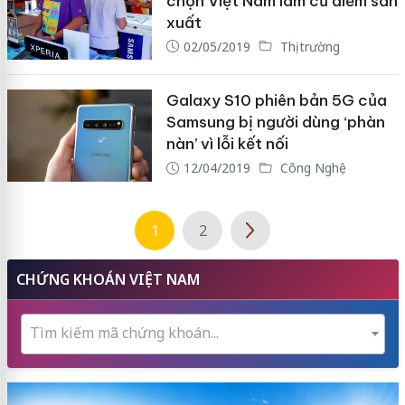
chọn Việt Nam làm cứ điểm sản
xuất
02/05/2019
Thị trường
Galaxy S10 phiên bản 5G của
Samsung bị người dùng ‘phàn
nàn’ vì lỗi kết nối
12/04/2019
Công Nghệ
1
2
CHỨNG KHOÁN VIỆT NAM
Tìm kiếm mã chứng khoán...