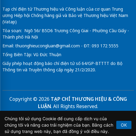
Tạp chí điện tử Thương hiệu và Công luận của cơ quan Trung
ương Hiệp hội Chống hàng giả và Bảo vệ Thương hiệu Việt Nam
(Vatap)
Tòa soạn: Ngõ 56/ B5D6 Trương Công Giai - Phường Cầu Giấy -
Thành phố Hà Nội
Email:
thuonghieucongluan@gmail.com
- ĐT: 093 172 5555
Tổng Biên Tập: Vũ Đức Thuận
Giấy phép hoạt động báo chí điện tử số 64/GP-BTTTT do Bộ
Thông tin và Truyền thông cấp ngày 21/2/2020.
Copyright © 2026
TẠP CHÍ THƯƠNG HIỆU & CÔNG
LUẬN
. All Rights Reserved.
Bản quyền thuộc Tạp chí Thương hiệu và Công luận. Cấm
Chúng tôi sử dụng Cookie để cung cấp dịch vụ của
sao chép dưới mọi hình thức nếu không có sự chấp thuận
chúng tôi và nâng cao trải nghiệm của bạn. Bằng cách
OK
bằng văn bản.
sử dụng trang web này, bạn đã đồng ý với điều này.