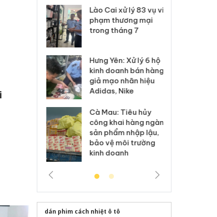
 Thanh Hóa
Lào Cai xử lý 83 vụ vi
Cô
ại trong vụ
phạm thương mại
tìm
xuất, buôn
trong tháng 7
án
 sào giả
bá
Hưng Yên: Xử lý 6 hộ
óa: Tìm bị
Th
kinh doanh bán hàng
g vụ án buôn
hạ
giả mạo nhãn hiệu
h sữa
bá
Adidas, Nike
 giả
Mo
i
Cà Mau: Tiêu hủy
g: Đối tượng
An
công khai hàng ngàn
 đường dây
ch
sản phẩm nhập lậu,
 giả tại Phú
bá
bảo vệ môi trường
 đầu thú
Qu
kinh doanh
dán phim cách nhiệt ô tô