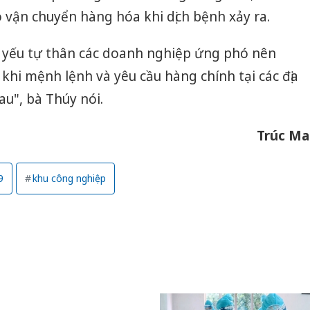
vận chuyển hàng hóa khi dịch bệnh xảy ra.
Công an
tìm bị h
án sản 
ủ yếu tự thân các doanh nghiệp ứng phó nên
bán yến
khi mệnh lệnh và yêu cầu hàng chính tại các địa
Thanh H
u", bà Thúy nói.
hại tron
bán bìn
Moyuum
Trúc Ma
An Gian
chủ mưu
9
khu công nghiệp
bán hàng
Quốc ra