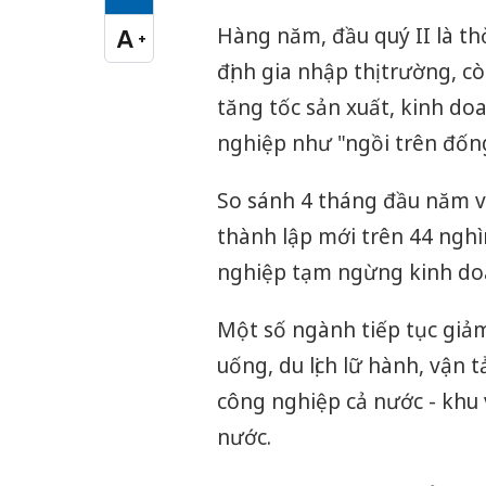
Cỡ chữ vừa
Hàng năm, đầu quý II là th
A
+
Cỡ chữ lớn
định gia nhập thị trường,
tăng tốc sản xuất, kinh do
nghiệp như "ngồi trên đống 
So sánh 4 tháng đầu năm v
thành lập mới trên 44 ngh
nghiệp tạm ngừng kinh doa
Một số ngành tiếp tục giảm
uống, du lịch lữ hành, vận 
công nghiệp cả nước - khu 
nước.