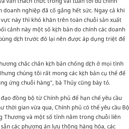
và vẫn thách thức trong vài tuần tới dù chính
n doanh nghiệp đã cố gắng hết sức. Ngay cả khi
vực này thì khó khăn trên toàn chuỗi sản xuất
ối cảnh này một số kịch bản do chính các doanh
bùng dịch trước đó lại nên được áp dụng triệt để
phương chắc chắn kịch bản chống dịch ở mọi tình
hưng chúng tôi rất mong các kịch bản cụ thể để
ung ứng chuỗi hàng", bà Thủy cũng bày tỏ.
 đạo đồng bộ từ Chính phủ để hạn chế yêu cầu
 thời gian vừa qua, Chính phủ có thể yêu cầu B
g Thương và một số tỉnh nằm trong chuỗi liên
 sẵn các phương án lưu thông hàng hóa, các