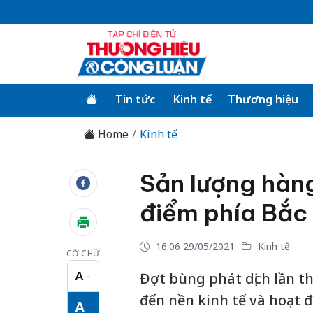
Tin tức
Kinh tế
Thương hiệu
Home
Kinh tế
Sản lượng hàn
điểm phía Bắc
16:06 29/05/2021
Kinh tế
CỠ CHỮ
A
Đợt bùng phát dịch lần t
−
Cỡ chữ nhỏ
đến nền kinh tế và hoạt 
A