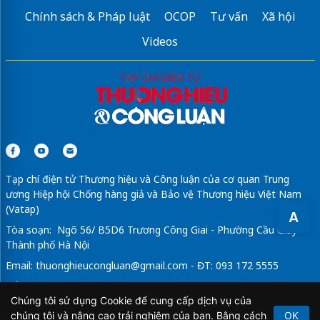
Chính sách & Pháp luật
OCOP
Tư vấn
Xã hội
Videos
Tạp chí điện tử Thương hiệu và Công luận của cơ quan Trung
ương Hiệp hội Chống hàng giả và Bảo vệ Thương hiệu Việt Nam
(Vatap)
A
Tòa soạn: Ngõ 56/ B5D6 Trương Công Giai - Phường Cầu Giấy -
Thành phố Hà Nội
Email:
thuonghieucongluan@gmail.com
- ĐT: 093 172 5555
Tổng Biên Tập: Vũ Đức Thuận
Chúng tôi sử dụng Cookie để cung cấp dịch vụ của
Giấy phép hoạt động báo chí điện tử số 64/GP-BTTTT do Bộ
chúng tôi và nâng cao trải nghiệm của bạn. Bằng cách
OK