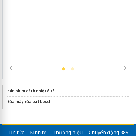
Cà Mau: Tiêu hủy công khai hàng
ngàn sản phẩm nhập lậu, bảo vệ môi
trường kinh doanh
dán phim cách nhiệt ô tô
Sửa máy rửa bát bosch
Tin tức
Kinh tế
Thương hiệu
Chuyển động 389