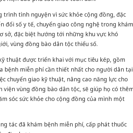
Thanh H
g trình tình nguyện vì sức khỏe cộng đồng, đặc
hại tron
bán bìn
ển đổi số y tế, chuyển giao công nghệ trong khá
Moyuum
 cơ sở, đặc biệt hướng tới những khu vực khó
An Gian
iới, vùng đồng bào dân tộc thiểu số.
chủ mưu
bán hàng
ỹ thuật được triển khai với mục tiêu kép, gồm
Quốc ra
a bệnh miễn phí cần thiết nhất cho người dân tại
ệc chuyển giao kỹ thuật, nâng cao năng lực cho
ệnh viện vùng đồng bào dân tộc, sẽ giúp họ có thê
hăm sóc sức khỏe cho cộng đồng của mình một
ông tác đã khám bệnh miễn phí, cấp phát thuốc