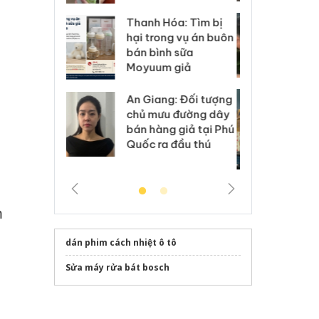
Hưng Yên: Xử lý 6 hộ
óa: Tìm bị
Th
kinh doanh bán hàng
g vụ án buôn
hạ
giả mạo nhãn hiệu
h sữa
bá
m
Adidas, Nike
 giả
Mo
Cà Mau: Tiêu hủy
g: Đối tượng
An
công khai hàng ngàn
 đường dây
ch
sản phẩm nhập lậu,
 giả tại Phú
bá
bảo vệ môi trường
 đầu thú
Qu
kinh doanh
m
dán phim cách nhiệt ô tô
Sửa máy rửa bát bosch