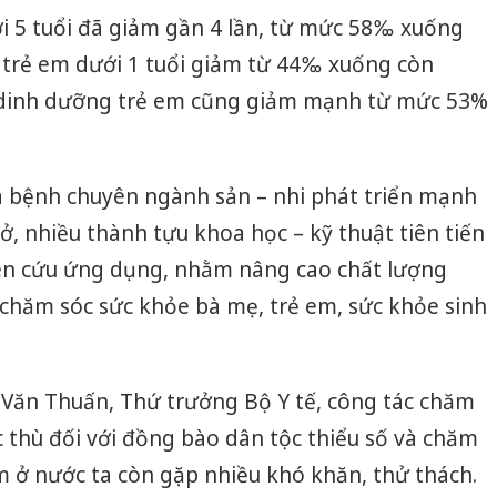
i 5 tuổi đã giảm gần 4 lần, từ mức 58‰ xuống
 trẻ em dưới 1 tuổi giảm từ 44‰ xuống còn
y dinh dưỡng trẻ em cũng giảm mạnh từ mức 53%
 bệnh chuyên ngành sản – nhi phát triển mạnh
, nhiều thành tựu khoa học – kỹ thuật tiên tiến
iên cứu ứng dụng, nhằm nâng cao chất lượng
chăm sóc sức khỏe bà mẹ, trẻ em, sức khỏe sinh
 Văn Thuấn, Thứ trưởng Bộ Y tế, công tác chăm
 thù đối với đồng bào dân tộc thiểu số và chăm
m ở nước ta còn gặp nhiều khó khăn, thử thách.