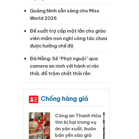
Quảng Ninh sẵn sàng cho Miss
World 2026
Đề xuất trợ cấp một lần cho giáo
viên mầm non nghỉ công tác chưa
được hưởng chế độ
Đà Nẵng: Sẽ “Phạt nguội” qua
camera an ninh với hành vi rác
thải, đổ trộm chất thải rắn
Chống hàng giả
 Thanh Hóa
Lào Cai xử lý 83 vụ vi
Cô
ại trong vụ
phạm thương mại
tìm
xuất, buôn
trong tháng 7
án
 sào giả
bá