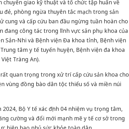
̣n chuyển giao kỹ thuật và tổ chức tập huấn về
u đẻ, phòng ngừa thuyên tắc mạch trong sản
 tử cung và cấp cứu ban đầu ngừng tuần hoàn cho
̣n đang công tác trong lĩnh vực sản phụ khoa của
ện Sản-Nhi và Bệnh viện Đa khoa tỉnh, Bệnh viện
 Trung tâm y tế tuyến huyện, Bệnh viện đa khoa
Việt Tràng An).
rất quan trọng trong xử trí cấp cứu sản khoa cho
ện vùng đồng bào dân tộc thiểu số và miền núi
Công an
 2024, Bộ Y tế xác định 04 nhiệm vụ trọng tâm,
tìm bị h
ăng cường và đổi mới mạnh mẽ y tế cơ sở trong
án sản 
bán yến
ực hiện bao phủ sức khỏe toàn dân.