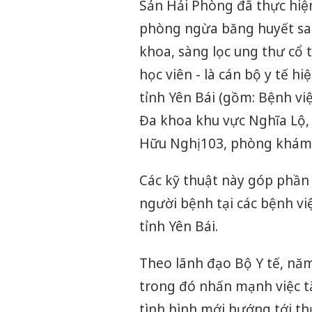
Sản Hải Phòng đã thực hiê
phòng ngừa băng huyết sa
khoa, sàng lọc ung thư cổ
học viên - là cán bộ y tế hiê
tỉnh Yên Bái (gồm: Bệnh vi
Đa khoa khu vực Nghĩa Lộ,
Hữu Nghị 103, phòng khám 
Các kỹ thuật này góp phần 
người bệnh tại các bệnh vi
tỉnh Yên Bái.
Theo lãnh đạo Bộ Y tế, năm
trong đó nhấn mạnh việc t
tình hình mới hướng tới th