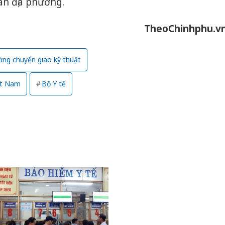
ân địa phương.
TheoChinhphu.v
ng chuyển giao kỹ thuật
ệt Nam
Bộ Y tế