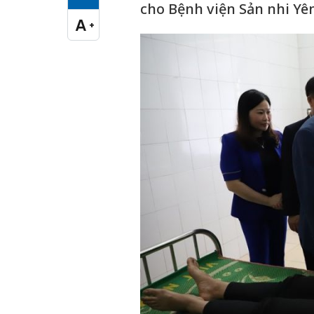
Cỡ chữ vừa
cho Bệnh viện Sản nhi Yê
A
+
Cỡ chữ lớn