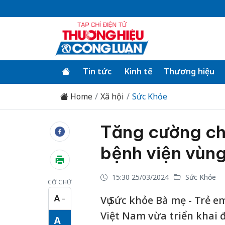
Tin tức
Kinh tế
Thương hiệu
Home
Xã hội
Sức Khỏe
Tăng cường ch
bệnh viện vùn
15:30 25/03/2024
Sức Khỏe
CỠ CHỮ
A
Vụ Sức khỏe Bà mẹ - Trẻ e
−
Cỡ chữ nhỏ
Việt Nam vừa triển khai 
A