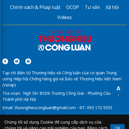
Chính sách & Pháp luật
OCOP
Tư vấn
Xã hội
Videos
Tạp chí điện tử Thương hiệu và Công luận của cơ quan Trung
ương Hiệp hội Chống hàng giả và Bảo vệ Thương hiệu Việt Nam
(Vatap)
A
Tòa soạn: Ngõ 56/ B5D6 Trương Công Giai - Phường Cầu Giấy -
Thành phố Hà Nội
Email:
thuonghieucongluan@gmail.com
- ĐT: 093 172 5555
Tổng Biên Tập: Vũ Đức Thuận
Chúng tôi sử dụng Cookie để cung cấp dịch vụ của
Giấy phép hoạt động báo chí điện tử số 64/GP-BTTTT do Bộ
chúng tôi và nâng cao trải nghiệm của bạn. Bằng cách
OK