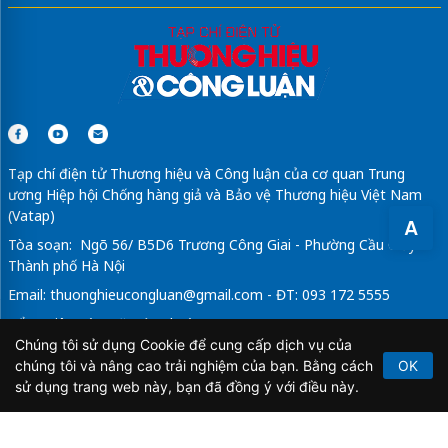
Tạp chí điện tử Thương hiệu và Công luận của cơ quan Trung
ương Hiệp hội Chống hàng giả và Bảo vệ Thương hiệu Việt Nam
(Vatap)
A
Tòa soạn: Ngõ 56/ B5D6 Trương Công Giai - Phường Cầu Giấy -
Thành phố Hà Nội
Email:
thuonghieucongluan@gmail.com
- ĐT: 093 172 5555
Tổng Biên Tập: Vũ Đức Thuận
Chúng tôi sử dụng Cookie để cung cấp dịch vụ của
Giấy phép hoạt động báo chí điện tử số 64/GP-BTTTT do Bộ
chúng tôi và nâng cao trải nghiệm của bạn. Bằng cách
OK
Thông tin và Truyền thông cấp ngày 21/2/2020.
sử dụng trang web này, bạn đã đồng ý với điều này.