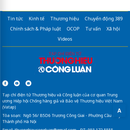
Tin tức
Kinh tế
Thương hiệu
Chuyển động 389
Chính sách & Pháp luật
OCOP
Tư vấn
Xã hội
Videos
Tạp chí điện tử Thương hiệu và Công luận của cơ quan Trung
ương Hiệp hội Chống hàng giả và Bảo vệ Thương hiệu Việt Nam
(Vatap)
A
Tòa soạn: Ngõ 56/ B5D6 Trương Công Giai - Phường Cầu Giấy -
Thành phố Hà Nội
Email:
thuonghieucongluan@gmail.com
- ĐT: 093 172 5555