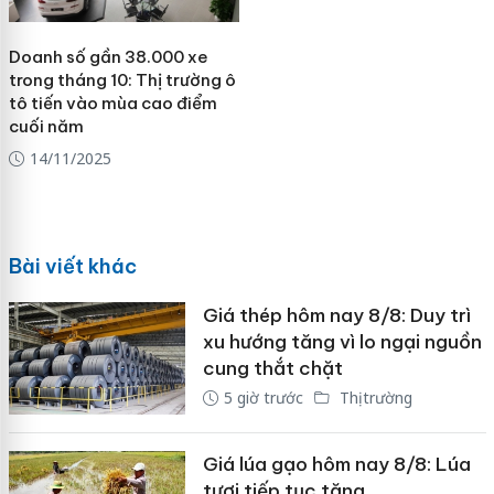
Doanh số gần 38.000 xe
trong tháng 10: Thị trường ô
tô tiến vào mùa cao điểm
cuối năm
14/11/2025
Bài viết khác
Giá thép hôm nay 8/8: Duy trì
xu hướng tăng vì lo ngại nguồn
cung thắt chặt
5 giờ trước
Thị trường
Giá lúa gạo hôm nay 8/8: Lúa
tươi tiếp tục tăng