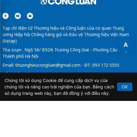
Tạp chí điện tử Thương hiệu và Công luận của cơ quan Trung
ương Hiệp hội Chống hàng giả và Bảo vệ Thương hiệu Việt Nam
(Vatap)
A
Tòa soạn: Ngõ 56/ B5D6 Trương Công Giai - Phường Cầu Giấy -
Thành phố Hà Nội
Email:
thuonghieucongluan@gmail.com
- ĐT: 093 172 5555
Tổng Biên Tập: Vũ Đức Thuận
Chúng tôi sử dụng Cookie để cung cấp dịch vụ của
Giấy phép hoạt động báo chí điện tử số 64/GP-BTTTT do Bộ
chúng tôi và nâng cao trải nghiệm của bạn. Bằng cách
OK
Thông tin và Truyền thông cấp ngày 21/2/2020.
sử dụng trang web này, bạn đã đồng ý với điều này.
Copyright © 2026
TẠP CHÍ THƯƠNG HIỆU & CÔNG
LUẬN
. All Rights Reserved.
Bản quyền thuộc Tạp chí Thương hiệu và Công luận. Cấm