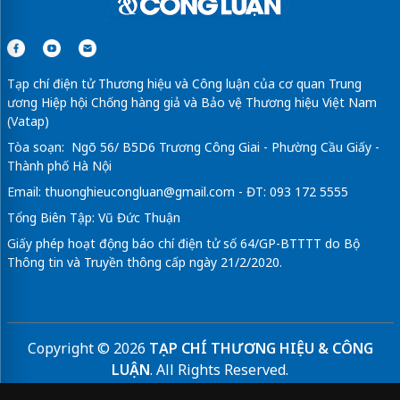
Tạp chí điện tử Thương hiệu và Công luận của cơ quan Trung
ương Hiệp hội Chống hàng giả và Bảo vệ Thương hiệu Việt Nam
(Vatap)
Tòa soạn: Ngõ 56/ B5D6 Trương Công Giai - Phường Cầu Giấy -
Thành phố Hà Nội
Email:
thuonghieucongluan@gmail.com
- ĐT: 093 172 5555
Tổng Biên Tập: Vũ Đức Thuận
Giấy phép hoạt động báo chí điện tử số 64/GP-BTTTT do Bộ
Thông tin và Truyền thông cấp ngày 21/2/2020.
Copyright © 2026
TẠP CHÍ THƯƠNG HIỆU & CÔNG
LUẬN
. All Rights Reserved.
Bản quyền thuộc Tạp chí Thương hiệu và Công luận. Cấm