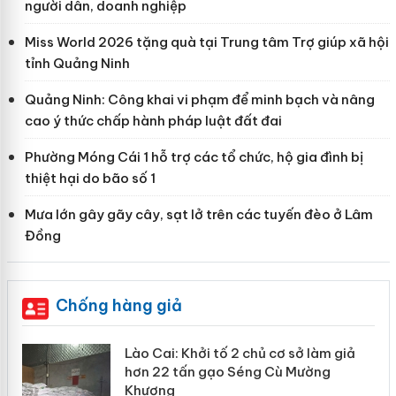
người dân, doanh nghiệp
Miss World 2026 tặng quà tại Trung tâm Trợ giúp xã hội
tỉnh Quảng Ninh
Quảng Ninh: Công khai vi phạm để minh bạch và nâng
cao ý thức chấp hành pháp luật đất đai
Phường Móng Cái 1 hỗ trợ các tổ chức, hộ gia đình bị
thiệt hại do bão số 1
Mưa lớn gây gãy cây, sạt lở trên các tuyến đèo ở Lâm
Đồng
Chống hàng giả
mại
Lào Cai: Khởi tố 2 chủ cơ sở làm giả
hơn 22 tấn gạo Séng Cù Mường
Khương