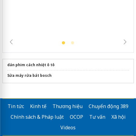
Hưng Yên: Xử lý 6 hộ kinh doanh bán
hàng giả mạo nhãn hiệu Adidas, Nike
dán phim cách nhiệt ô tô
Sửa máy rửa bát bosch
Tin tức
Kinh tế
Thương hiệu
Chuyển động 389
Chính sách & Pháp luật
OCOP
Tư vấn
Xã hội
Videos