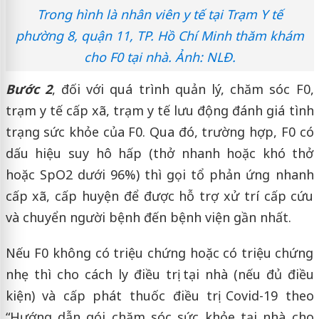
Trong hình là nhân viên y tế tại Trạm Y tế
phường 8, quận 11, TP. Hồ Chí Minh thăm khám
cho F0 tại nhà. Ảnh: NLĐ.
Bước 2
, đối với quá trình quản lý, chăm sóc F0,
trạm y tế cấp xã, trạm y tế lưu động đánh giá tình
trạng sức khỏe của F0. Qua đó, trường hợp, F0 có
dấu hiệu suy hô hấp (thở nhanh hoặc khó thở
hoặc SpO2 dưới 96%) thì gọi tổ phản ứng nhanh
cấp xã, cấp huyện để được hỗ trợ xử trí cấp cứu
và chuyển người bệnh đến bệnh viện gần nhất.
Nếu F0 không có triệu chứng hoặc có triệu chứng
nhẹ thì cho cách ly điều trị tại nhà (nếu đủ điều
kiện) và cấp phát thuốc điều trị Covid-19 theo
“Hướng dẫn gói chăm sóc sức khỏe tại nhà cho