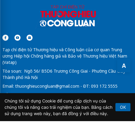
Tạp chí điện tử Thương hiệu và Công luận của cơ quan Trung
ương Hiệp hội Chống hàng giả và Bảo vệ Thương hiệu Việt Nam
(Vatap)
A
Tòa soạn: Ngõ 56/ B5D6 Trương Công Giai - Phường Cầu Giấy -
Thành phố Hà Nội
Email:
thuonghieucongluan@gmail.com
- ĐT: 093 172 5555
Tổng Biên Tập: Vũ Đức Thuận
Chúng tôi sử dụng Cookie để cung cấp dịch vụ của
Giấy phép hoạt động báo chí điện tử số 64/GP-BTTTT do Bộ
chúng tôi và nâng cao trải nghiệm của bạn. Bằng cách
OK
Thông tin và Truyền thông cấp ngày 21/2/2020.
sử dụng trang web này, bạn đã đồng ý với điều này.