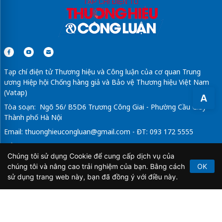
Tạp chí điện tử Thương hiệu và Công luận của cơ quan Trung
ương Hiệp hội Chống hàng giả và Bảo vệ Thương hiệu Việt Nam
(Vatap)
A
Tòa soạn: Ngõ 56/ B5D6 Trương Công Giai - Phường Cầu Giấy -
Thành phố Hà Nội
Email:
thuonghieucongluan@gmail.com
- ĐT: 093 172 5555
Tổng Biên Tập: Vũ Đức Thuận
Chúng tôi sử dụng Cookie để cung cấp dịch vụ của
Giấy phép hoạt động báo chí điện tử số 64/GP-BTTTT do Bộ
chúng tôi và nâng cao trải nghiệm của bạn. Bằng cách
OK
Thông tin và Truyền thông cấp ngày 21/2/2020.
sử dụng trang web này, bạn đã đồng ý với điều này.
Copyright © 2026
TẠP CHÍ THƯƠNG HIỆU & CÔNG