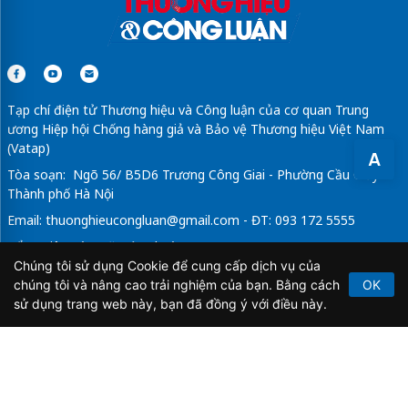
Tạp chí điện tử Thương hiệu và Công luận của cơ quan Trung
ương Hiệp hội Chống hàng giả và Bảo vệ Thương hiệu Việt Nam
(Vatap)
A
Tòa soạn: Ngõ 56/ B5D6 Trương Công Giai - Phường Cầu Giấy -
Thành phố Hà Nội
Email:
thuonghieucongluan@gmail.com
- ĐT: 093 172 5555
Tổng Biên Tập: Vũ Đức Thuận
Chúng tôi sử dụng Cookie để cung cấp dịch vụ của
Giấy phép hoạt động báo chí điện tử số 64/GP-BTTTT do Bộ
chúng tôi và nâng cao trải nghiệm của bạn. Bằng cách
OK
Thông tin và Truyền thông cấp ngày 21/2/2020.
sử dụng trang web này, bạn đã đồng ý với điều này.
Copyright © 2026
TẠP CHÍ THƯƠNG HIỆU & CÔNG
LUẬN
. All Rights Reserved.