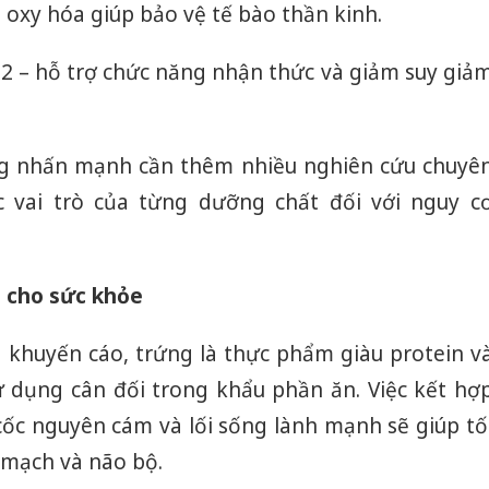
 oxy hóa giúp bảo vệ tế bào thần kinh.
12 – hỗ trợ chức năng nhận thức và giảm suy giả
ũng nhấn mạnh cần thêm nhiều nghiên cứu chuyê
c vai trò của từng dưỡng chất đối với nguy c
t cho sức khỏe
 khuyến cáo, trứng là thực phẩm giàu protein v
 dụng cân đối trong khẩu phần ăn. Việc kết hợ
cốc nguyên cám và lối sống lành mạnh sẽ giúp tố
Công an
tìm bị h
m mạch và não bộ.
án sản 