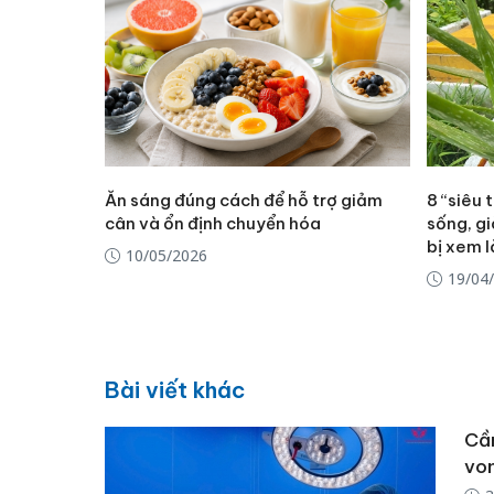
Ăn sáng đúng cách để hỗ trợ giảm
8 “siêu 
cân và ổn định chuyển hóa
sống, gi
bị xem l
10/05/2026
19/04
Bài viết khác
Cần
vo