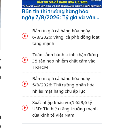
Bản tin thị trường hàng hóa
ngày 7/8/2026: Tỷ giá và vàng
neo cao, cà phê tăng mạnh,
dầu thế giới bật tăng
Bản tin giá cả hàng hóa ngày
6/8/2026: Vàng, cà phê đồng loạt
tăng mạnh
Toàn cảnh hành trình chặn đứng
,
35 tấn heo nhiễm chất cấm vào
ò
TP.HCM
a
Bản tin giá cả hàng hóa ngày
5/8/2026: Thị trường phân hóa,
nhiều mặt hàng chịu áp lực
Xuất nhập khẩu vượt 659,6 tỷ
USD: Tín hiệu tăng trưởng mạnh
của kinh tế Việt Nam
n
ớ