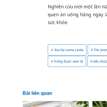
Nghiên cứu mới một lần nữ
quen ăn uống hằng ngày lạ
sức khỏe.
Đại học Loma Linda
The Jour
Trứng được xem là
siêu thự
Bài liên quan