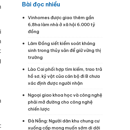
Bài đọc nhiều
h
Vinhomes được giao thêm gần
6,8ha làm nhà ở xã hội 6.000 tỷ
i
đồng
h
Lâm Đồng siết kiểm soát kháng
t
sinh trong thủy sản để giữ vững thị
trường
g
Lào Cai phối hợp tìm kiếm, trao trả
hồ sơ, kỷ vật của cán bộ đi B chưa
xác định được người nhận
Ngoại giao khoa học và công nghệ
n
phải mở đường cho công nghệ
chiến lược
Đà Nẵng: Người dân khu chung cư
c
xuống cấp mong muốn sớm di dời