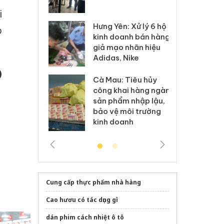
 sào giả
bá
i
Hưng Yên: Xử lý 6 hộ
óa: Tìm bị
Th
o
kinh doanh bán hàng
g vụ án buôn
hạ
giả mạo nhãn hiệu
h sữa
bá
Adidas, Nike
 giả
Mo
)
Cà Mau: Tiêu hủy
g: Đối tượng
An
công khai hàng ngàn
 đường dây
ch
sản phẩm nhập lậu,
 giả tại Phú
bá
bảo vệ môi trường
 đầu thú
Qu
kinh doanh
Cung cấp thực phẩm nhà hàng
Cao hươu có tác dụng gì
dán phim cách nhiệt ô tô