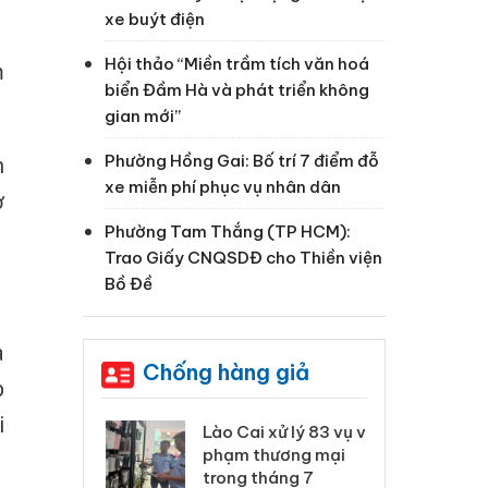
xe buýt điện
Hội thảo “Miền trầm tích văn hoá
m
biển Đầm Hà và phát triển không
gian mới”
Phường Hồng Gai: Bố trí 7 điểm đỗ
n
xe miễn phí phục vụ nhân dân
ơ
Phường Tam Thắng (TP HCM):
Trao Giấy CNQSDĐ cho Thiền viện
Bồ Đề
à
Chống hàng giả
p
i
 Thanh Hóa
Lào Cai xử lý 83 vụ vi
Cô
ại trong vụ
phạm thương mại
tìm
xuất, buôn
trong tháng 7
án