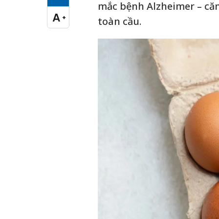
Cỡ chữ vừa
mắc bệnh Alzheimer – căn
A
+
toàn cầu.
Cỡ chữ lớn