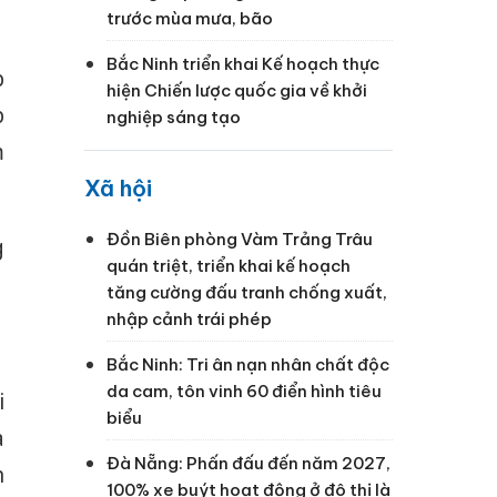
trước mùa mưa, bão
Bắc Ninh triển khai Kế hoạch thực
p
hiện Chiến lược quốc gia về khởi
p
nghiệp sáng tạo
m
Xã hội
Đồn Biên phòng Vàm Trảng Trâu
g
quán triệt, triển khai kế hoạch
tăng cường đấu tranh chống xuất,
nhập cảnh trái phép
Bắc Ninh: Tri ân nạn nhân chất độc
da cam, tôn vinh 60 điển hình tiêu
i
biểu
à
Đà Nẵng: Phấn đấu đến năm 2027,
n
100% xe buýt hoạt động ở đô thị là