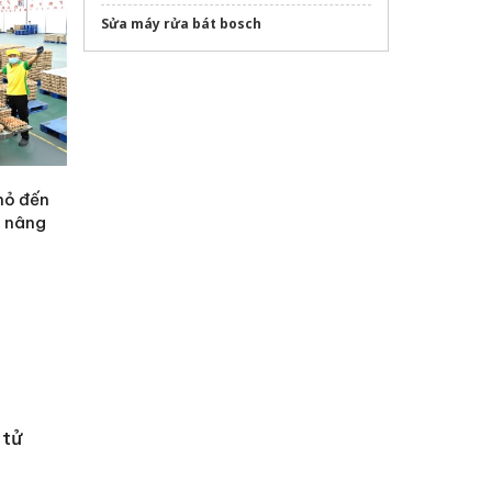
Sửa máy rửa bát bosch
hỏ đến
h nâng
 tử