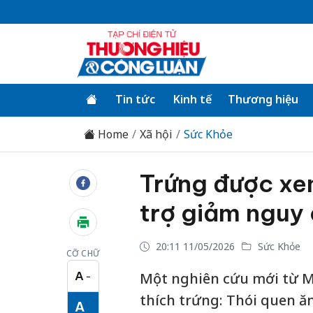
Tin tức
Kinh tế
Thương hiệu
Home
Xã hội
Sức Khỏe
Trứng được xem
trợ giảm nguy
20:11 11/05/2026
Sức Khỏe
CỠ CHỮ
A
Một nghiên cứu mới từ M
−
Cỡ chữ nhỏ
thích trứng: Thói quen ă
A