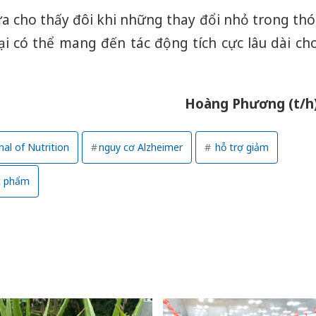
bán yến
a cho thấy đôi khi những thay đổi nhỏ trong thó
Thanh H
i có thể mang đến tác động tích cực lâu dài ch
hại tron
bán bìn
Moyuum
Hoàng Phương (t/h
An Gian
chủ mưu
bán hàng
nal of Nutrition
nguy cơ Alzheimer
hỗ trợ giảm
Quốc ra
c phẩm