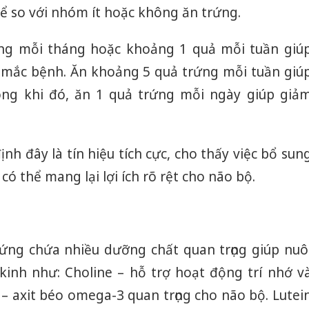
ể so với nhóm ít hoặc không ăn trứng.
ứng mỗi tháng hoặc khoảng 1 quả mỗi tuần giú
mắc bệnh. Ăn khoảng 5 quả trứng mỗi tuần giú
ong khi đó, ăn 1 quả trứng mỗi ngày giúp giả
nh đây là tín hiệu tích cực, cho thấy việc bổ sun
có thể mang lại lợi ích rõ rệt cho não bộ.
ứng chứa nhiều dưỡng chất quan trọng giúp nuô
inh như: Choline – hỗ trợ hoạt động trí nhớ v
– axit béo omega-3 quan trọng cho não bộ. Lutei