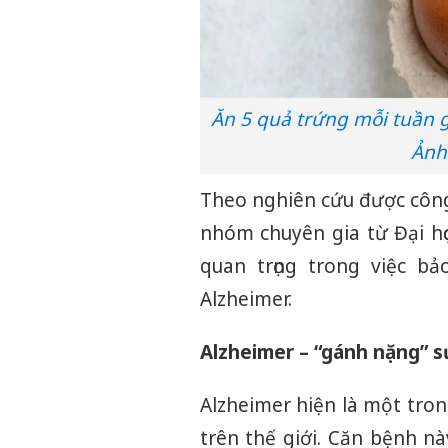
Ăn 5 quả trứng mỗi tuần 
Ảnh
Theo nghiên cứu được công 
nhóm chuyên gia từ Đại họ
quan trọng trong việc b
Alzheimer.
Alzheimer – “gánh nặng” s
Alzheimer hiện là một tr
trên thế giới. Căn bệnh n