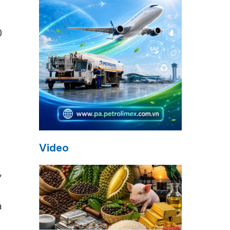
0
Video
,
ả