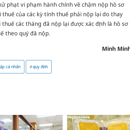
 xử phạt vi phạm hành chính về chậm nộp hồ sơ
sản phẩ
bảo vệ 
i thuế của các kỳ tính thuế phải nộp lại do thay
kinh do
i thuế các tháng đã nộp lại được xác định là hồ sơ
Công an
uế theo quý đã nộp.
tìm bị h
án sản 
bán yến
Minh Min
Thanh H
hại tron
hập cá nhân
quy định
bán bìn
Moyuum