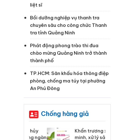
liệt sĩ
Bồi dưỡng nghiệp vụ thanh tra
chuyên sâu cho công chức Thanh
tra tỉnh Quảng Ninh
Phát động phong trào thi đua
chào mừng Quảng Ninh trở thành
thành phố
TP.HCM: Sân khấu hóa thông điệp
phòng, chống ma túy tại phường
An Phú Đông
Chống hàng giả
 Tiêu hủy
Khẩn trương xác
Cà
ai hàng ngàn
minh, xử lý sản phẩm
cô