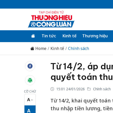
Tin tức
Kinh tế
Thương hiệu
Home
Kinh tế
Chính sách
Từ 14/2, áp dụ
quyết toán thu
15:01 24/01/2026
Chính sách
CỠ CHỮ
A
Từ 14/2, khai quyết toán
−
Cỡ chữ nhỏ
thu nhập tiền lương, tiền
A