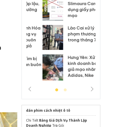
m nhập lậu,
Slimaura Care x3 sử
sả
môi trường
dụng giấy phép giả
bả
anh
mạo
ki
 Thanh Hóa
Lào Cai xử lý 83 vụ vi
Cô
ại trong vụ
phạm thương mại
tìm
xuất, buôn
trong tháng 7
án
 sào giả
bá
h
Hưng Yên: Xử lý 6 hộ
óa: Tìm bị
Th
kinh doanh bán hàng
g vụ án buôn
hạ
giả mạo nhãn hiệu
h sữa
bá
Adidas, Nike
 giả
Mo
dán phim cách nhiệt ô tô
Chi Tiết
Bảng Giá Dịch Vụ Thành Lập
Doanh Nghiệp
Trọn Gói