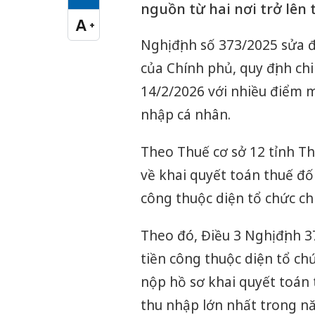
Cỡ chữ vừa
nguồn từ hai nơi trở lên 
A
+
Cỡ chữ lớn
Nghị định số 373/2025 sửa 
của Chính phủ, quy định chi
14/2/2026 với nhiều điểm m
nhập cá nhân.
Theo Thuế cơ sở 12 tỉnh Th
về khai quyết toán thuế đối
công thuộc diện tổ chức chi
Theo đó, Điều 3 Nghị định 3
tiền công thuộc diện tổ chức
nộp hồ sơ khai quyết toán t
thu nhập lớn nhất trong n