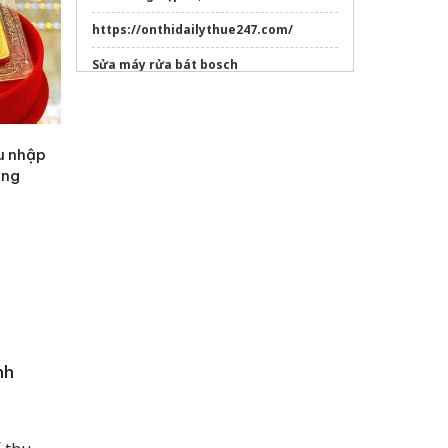
https://onthidailythue247.com/
Sửa máy rửa bát bosch
hu nhập
ợng
nh