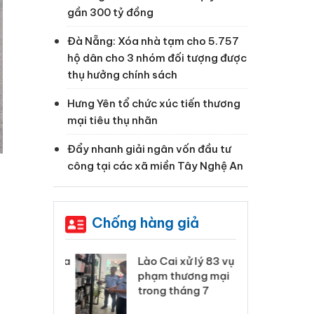
gần 300 tỷ đồng
Đà Nẵng: Xóa nhà tạm cho 5.757
hộ dân cho 3 nhóm đối tượng được
thụ hưởng chính sách
Hưng Yên tổ chức xúc tiến thương
mại tiêu thụ nhãn
Đẩy nhanh giải ngân vốn đầu tư
công tại các xã miền Tây Nghệ An
Chống hàng giả
 Thanh Hóa
Lào Cai xử lý 83 vụ vi
Cô
ại trong vụ
phạm thương mại
tìm
xuất, buôn
trong tháng 7
án
 sào giả
bá