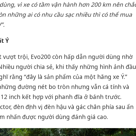
ủ dùng, vì xe có tầm vận hành hơn 200 km nên chắ
Thanh H
Còn những ai có nhu cầu sạc nhiều thì có thể mua
hại tron
bán bìn
”.
Moyuum
ất Ý
An Gian
chủ mưu
bán hàng
t vượt trội, Evo200 còn hấp dẫn người dùng nhờ
Quốc ra
 Nhiều người chia sẻ, khi thấy những hình ảnh đầu
ghĩ rằng “đây là sản phẩm của một hãng xe Ý.”
 những đường nét bo tròn nhưng vẫn cá tính và
2 inch kết hợp với phanh đĩa ở bánh trước.
tor, đèn định vị, đèn hậu và gác chân phía sau ẩn
ểm nhấn được người dùng đánh giá cao.