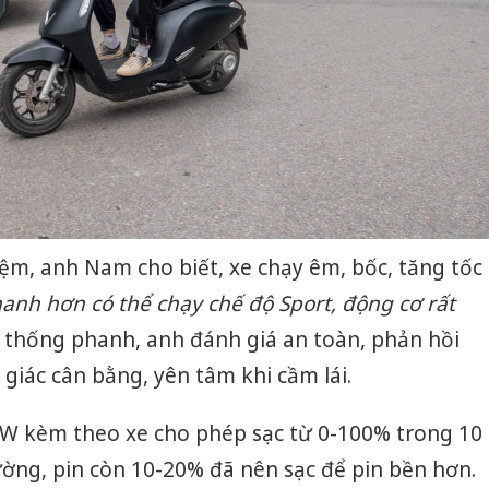
iệm, anh Nam cho biết, xe chạy êm, bốc, tăng tốc
anh hơn có thể chạy chế độ
Sport, động cơ rất
 thống phanh, anh đánh giá an toàn, phản hồi
 giác cân bằng, yên tâm khi cầm lái.
Công an
tìm bị h
W kèm theo xe cho phép sạc từ 0-100% trong 10
án sản 
ường, pin còn 10-20% đã nên sạc để pin bền hơn.
bán yến