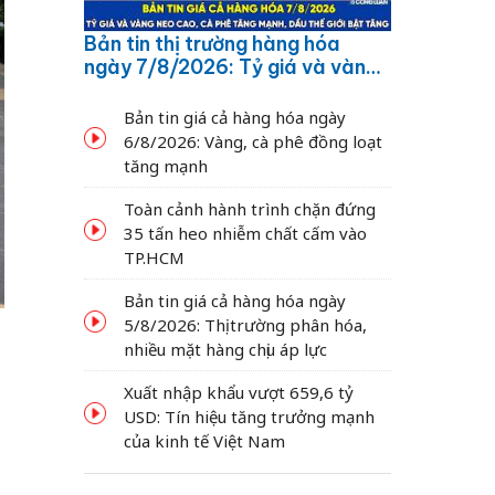
Bản tin thị trường hàng hóa
ngày 7/8/2026: Tỷ giá và vàng
neo cao, cà phê tăng mạnh,
dầu thế giới bật tăng
Bản tin giá cả hàng hóa ngày
6/8/2026: Vàng, cà phê đồng loạt
tăng mạnh
Toàn cảnh hành trình chặn đứng
35 tấn heo nhiễm chất cấm vào
TP.HCM
Bản tin giá cả hàng hóa ngày
5/8/2026: Thị trường phân hóa,
nhiều mặt hàng chịu áp lực
Xuất nhập khẩu vượt 659,6 tỷ
USD: Tín hiệu tăng trưởng mạnh
của kinh tế Việt Nam