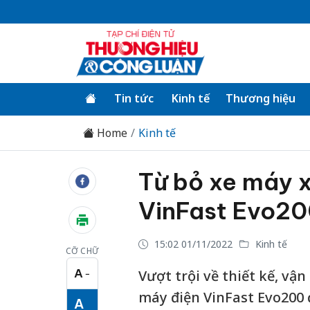
Tin tức
Kinh tế
Thương hiệu
Home
Kinh tế
Từ bỏ xe máy x
VinFast Evo2
15:02 01/11/2022
Kinh tế
CỠ CHỮ
A
Vượt trội về thiết kế, vậ
−
Cỡ chữ nhỏ
máy điện VinFast Evo200 
A