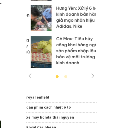
c
Hưng Yên: Xử lý 6 hộ
óa: Tìm bị
Th
kinh doanh bán hàng
g vụ án buôn
hạ
giả mạo nhãn hiệu
h sữa
bá
Adidas, Nike
 giả
Mo
Cà Mau: Tiêu hủy
g: Đối tượng
An
công khai hàng ngàn
 đường dây
ch
sản phẩm nhập lậu,
 giả tại Phú
bá
bảo vệ môi trường
 đầu thú
Qu
kinh doanh
royal enfield
dán phim cách nhiệt ô tô
xe máy honda thái nguyên
Royal Caribbean