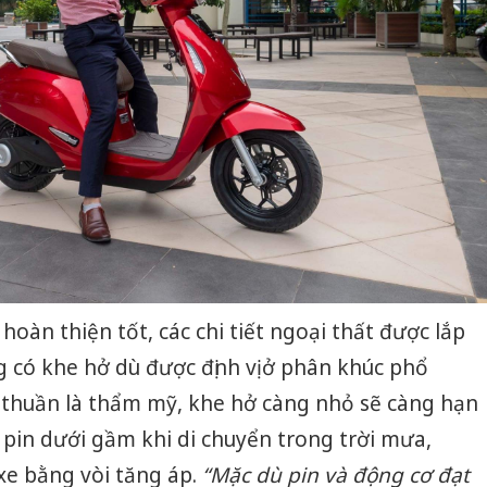
oàn thiện tốt, các chi tiết ngoại thất được lắp
g có khe hở dù được định vị ở phân khúc phổ
thuần là thẩm mỹ, khe hở càng nhỏ sẽ càng hạn
pin dưới gầm khi di chuyển trong trời mưa,
e bằng vòi tăng áp.
“Mặc dù
pin
và động cơ
đạt