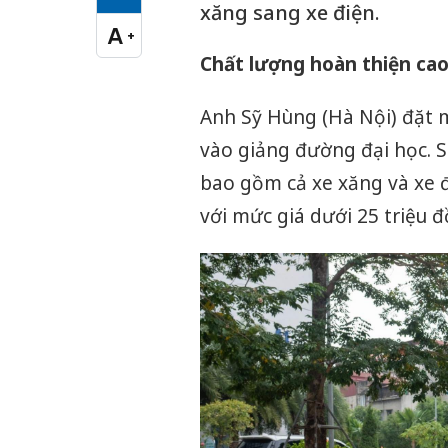
Cỡ chữ vừa
xăng sang xe điện.
A
+
Cỡ chữ lớn
Chất lượng hoàn thiện ca
Anh Sỹ Hùng (Hà Nội) đặt m
vào giảng đường đại học. S
bao gồm cả xe xăng và xe 
với mức giá dưới 25 triệu đ