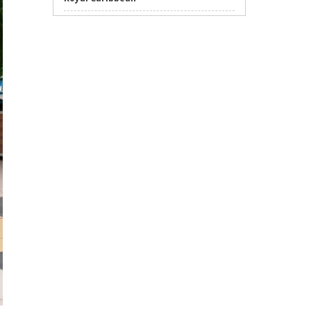
Thuê xe máy nha trang giá rẻ
thuê xe tải có bửng nâng hạ
Sửa máy rửa bát bosch