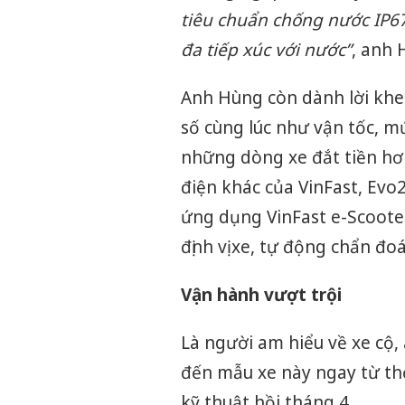
tiêu chuẩn chống nước IP67
đa tiếp xúc với nước”
, anh 
Anh Hùng còn dành lời khe
số cùng lúc như vận tốc, mứ
những dòng xe đắt tiền hơ
điện khác của VinFast, Evo
ứng dụng VinFast e-Scooter
định vị xe, tự động chẩn đoán
Vận hành vượt trội
Là người am hiểu về xe cộ,
đến mẫu xe này ngay từ th
kỹ thuật hồi tháng 4.