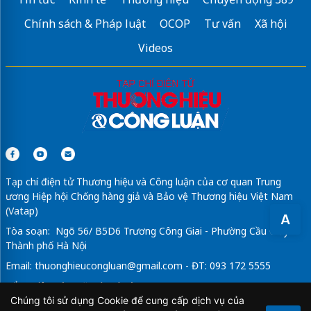
Chính sách & Pháp luật
OCOP
Tư vấn
Xã hội
Videos
Tạp chí điện tử Thương hiệu và Công luận của cơ quan Trung
ương Hiệp hội Chống hàng giả và Bảo vệ Thương hiệu Việt Nam
(Vatap)
A
Tòa soạn: Ngõ 56/ B5D6 Trương Công Giai - Phường Cầu Giấy -
Thành phố Hà Nội
Email:
thuonghieucongluan@gmail.com
- ĐT: 093 172 5555
Tổng Biên Tập: Vũ Đức Thuận
Chúng tôi sử dụng Cookie để cung cấp dịch vụ của
Giấy phép hoạt động báo chí điện tử số 64/GP-BTTTT do Bộ