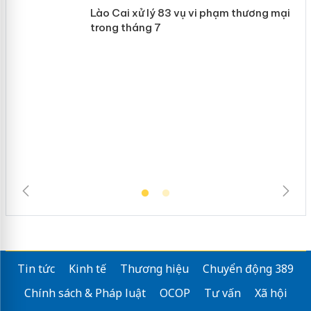
Khẩn trương xác minh, xử lý sản phẩm
 án
Slimaura Care x3 sử dụng giấy phép
giả mạo
Lào Cai xử lý 83 vụ vi phạm thương
mại trong tháng 7
Tin tức
Kinh tế
Thương hiệu
Chuyển động 389
Chính sách & Pháp luật
OCOP
Tư vấn
Xã hội