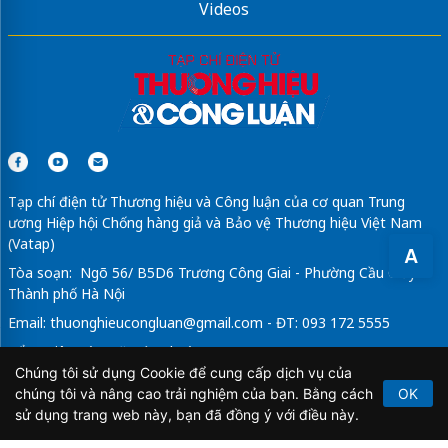
Videos
Tạp chí điện tử Thương hiệu và Công luận của cơ quan Trung
ương Hiệp hội Chống hàng giả và Bảo vệ Thương hiệu Việt Nam
(Vatap)
A
Tòa soạn: Ngõ 56/ B5D6 Trương Công Giai - Phường Cầu Giấy -
Thành phố Hà Nội
Email:
thuonghieucongluan@gmail.com
- ĐT: 093 172 5555
Tổng Biên Tập: Vũ Đức Thuận
Chúng tôi sử dụng Cookie để cung cấp dịch vụ của
Giấy phép hoạt động báo chí điện tử số 64/GP-BTTTT do Bộ
chúng tôi và nâng cao trải nghiệm của bạn. Bằng cách
OK
Thông tin và Truyền thông cấp ngày 21/2/2020.
sử dụng trang web này, bạn đã đồng ý với điều này.