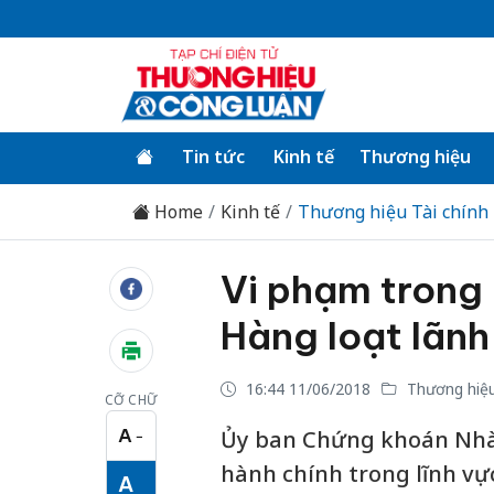
Tin tức
Kinh tế
Thương hiệu
Home
Kinh tế
Thương hiệu Tài chính
Vi phạm trong 
Hàng loạt lãnh
16:44 11/06/2018
Thương hiệu
CỠ CHỮ
A
Ủy ban Chứng khoán Nhà 
−
Cỡ chữ nhỏ
hành chính trong lĩnh vự
A