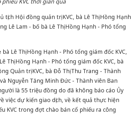
 phiếu KVC thời gian qua
 tịch Hội đồng quản trị KVC, bà Lê Thị Hồng Hạnh
ông Lê Lam - bố bà Lê Thị Hồng Hạnh - Phó tổng
ẹ bà Lê Thị Hồng Hạnh - Phó tổng giám đốc KVC,
à Lê Thị Hồng Hạnh - Phó tổng giám đốc KVC, bà
ng Quản trị KVC, bà Đỗ Thị Thu Trang - Thành
C và Nguyễn Tăng Minh Đức - Thành viên Ban
người là 55 triệu đồng do đã không báo cáo Ủy
việc dự kiến giao dịch, về kết quả thực hiện
ếu KVC trong đợt chào bán cổ phiếu ra công