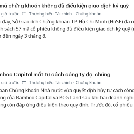
mã chứng khoán không đủ điều kiện giao dịch ký quỹ
 giờ trước
Thương hiệu Tài chính - Chứng khoán
 đây, Sở Giao dịch Chứng khoán TP. Hồ Chí Minh (HoSE) đã 
h sách 57 mã cổ phiếu không đủ điều kiện giao dịch ký quỹ 
h đến ngày 3 tháng 8.
boo Capital mất tư cách công ty đại chúng
 giờ trước
Thương hiệu Tài chính - Chứng khoán
ban Chứng khoán Nhà nước vừa quyết định hủy tư cách công 
ng của Bamboo Capital và BCG Land sau khi hai doanh ngh
ng còn đáp ứng điều kiện theo quy định. Trước đó, cổ phiếu
Công an Thanh Hóa
Lào Cai 
hủy niêm yết bắt buộc, trong bối cảnh doanh nghiệp chậm cô
tìm bị hại trong vụ
phạm th
g loạt báo cáo tài chính và đang đối mặt quá trình tái cấu tr
án sản xuất, buôn
trong t
n.
bán yến sào giả