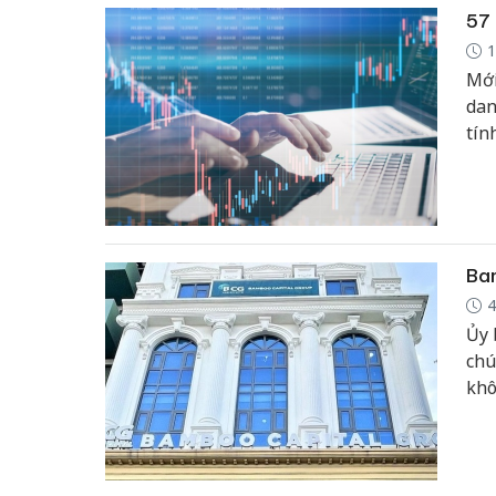
57 
1
Mới
dan
tín
Bam
4
Ủy 
chú
khô
bị 
hàn
diệ