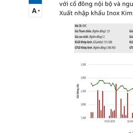
Cỡ chữ vừa
với cổ đông nội bộ và ng
A
+
Xuất nhập khẩu Inox Kim
Cỡ chữ lớn