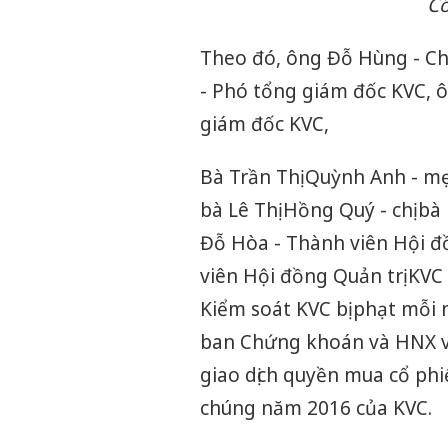
Cổ
Theo đó, ông Đỗ Hùng - Chủ
- Phó tổng giám đốc KVC, 
giám đốc KVC,
Bà Trần Thị Quỳnh Anh - m
bà Lê Thị Hồng Quý - chị b
Đỗ Hòa - Thành viên Hội đồ
viên Hội đồng Quản trị KV
Kiểm soát KVC bị phạt mỗi 
ban Chứng khoán và HNX về 
giao dịch quyền mua cổ phi
chúng năm 2016 của KVC.