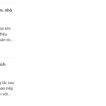
m, nhà
ại khi
 điều
hân tích
ưng rủi
ích
 lắc sau
áo tiếp
i với
g định