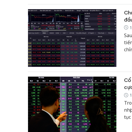
Chứ
đầu
1
Sau
tiế
chỉ
cho
ro 
Cổ 
cực
1
Tro
nhị
tục
GAS
giá