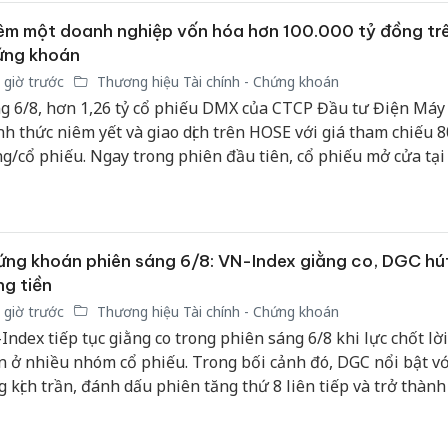
Hưng Yên
m một doanh nghiệp vốn hóa hơn 100.000 tỷ đồng tr
Thanh Hóa: Tìm bị
kinh do
hại trong vụ án buôn
ứng khoán
giả mạo
bán bình sữa
 giờ trước
Thương hiệu Tài chính - Chứng khoán
Adidas, 
Moyuum giả
g 6/8, hơn 1,26 tỷ cổ phiếu DMX của CTCP Đầu tư Điện Máy
nh thức niêm yết và giao dịch trên HOSE với giá tham chiếu 8
Cà Mau:
An Giang: Đối tượng
g/cổ phiếu. Ngay trong phiên đầu tiên, cổ phiếu mở cửa tại
công kh
chủ mưu đường dây
sản phẩ
g/cổ phiếu, tăng 2,5% so với mức tham chiếu.
bán hàng giả tại Phú
bảo vệ 
Quốc ra đầu thú
kinh do
ng khoán phiên sáng 6/8: VN-Index giằng co, DGC hú
g tiền
 giờ trước
Thương hiệu Tài chính - Chứng khoán
Index tiếp tục giằng co trong phiên sáng 6/8 khi lực chốt lời
n ở nhiều nhóm cổ phiếu. Trong bối cảnh đó, DGC nổi bật v
g kịch trần, đánh dấu phiên tăng thứ 8 liên tiếp và trở thàn
g của thị trường.