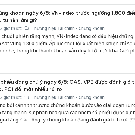
ng khoán ngày 6/8: VN-Index trước ngưỡng 1.800 điể
 tư nên làm gì?
2 giờ trước
Thương hiệu Tài chính - Chứng khoán
 chuỗi phiên tăng mạnh, VN-Index đang có dấu hiệu chững l
n sát vùng 1.800 điểm. Áp lực chốt lời xuất hiện khiến chỉ số
nh nhẹ, trong khi thanh khoản vẫn duy trì ở mức khá. Giới p
 rằng thị trường chưa phát tín hiệu đảo chiều xu hướng, nh
rung lắc và điều chỉnh ngắn hạn đang gia tăng.
phiếu đáng chú ý ngày 6/8: GAS, VPB được đánh giá t
, PC1 đối mặt nhiều rủi ro
2 giờ trước
Thương hiệu Tài chính - Chứng khoán
ng bối cảnh thị trường chứng khoán bước vào giai đoạn rung
p tăng mạnh, sự phân hóa giữa các nhóm cổ phiếu được dự b
 gia tăng. Các công ty chứng khoán đang đánh giá tích cực đố
, VPB và MSB nhờ triển vọng kinh doanh cũng như mặt bằn
, trong khi PC1 vẫn tiềm ẩn nhiều rủi ro cần lưu ý.