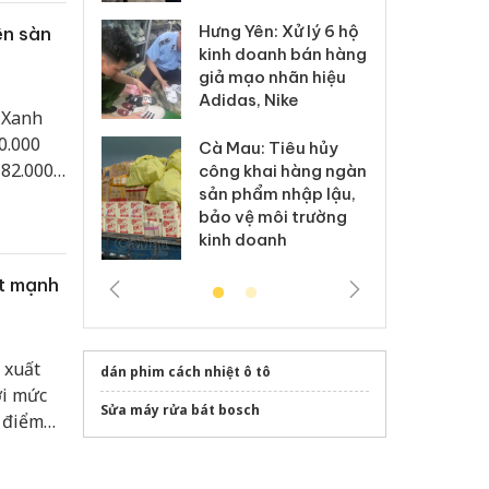
: Xử lý 6 hộ
Hư
ên sàn
Thanh Hóa: Tìm bị
anh bán hàng
ki
hại trong vụ án buôn
 nhãn hiệu
gi
bán bình sữa
Nike
Ad
Moyuum giả
 Xanh
0.000
 Tiêu hủy
Cà
An Giang: Đối tượng
 82.000
ai hàng ngàn
cô
chủ mưu đường dây
m nhập lậu,
sả
bán hàng giả tại Phú
môi trường
bả
Quốc ra đầu thú
anh
ki
t mạnh
 xuất
dán phim cách nhiệt ô tô
ới mức
Sửa máy rửa bát bosch
h điểm