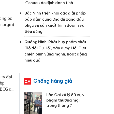
sĩ chưa xác định danh tính
Bắc Ninh triển khai các giải pháp
công bố
bảo đảm cung ứng đủ xăng dầu
(margin)
phục vụ sản xuất, kinh doanh và
tiêu dùng
Quảng Ninh: Phát huy phẩm chất
"Bộ đội Cụ Hồ", xây dựng Hội Cựu
chiến binh vững mạnh, hoạt động
hiệu quả
ty đại
Chống hàng giả
iệp
 BCG đã
xử lý 83 vụ vi
Công an Thanh Hóa
Lào
ng bố
ương mại
tìm bị hại trong vụ
ph
úc toàn
háng 7
án sản xuất, buôn
tr
bán yến sào giả