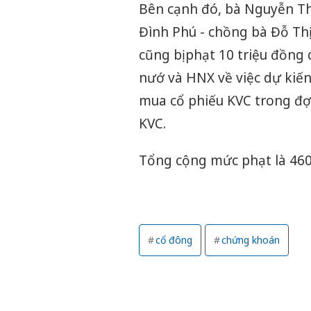
Bên cạnh đó, bà Nguyễn Th
Đình Phú - chồng bà Đỗ Thị
cũng bị phạt 10 triệu đồn
nướ và HNX về việc dự kiến 
mua cổ phiếu KVC trong đợ
KVC.
Tổng cộng mức phạt là 460
cổ đông
chứng khoán