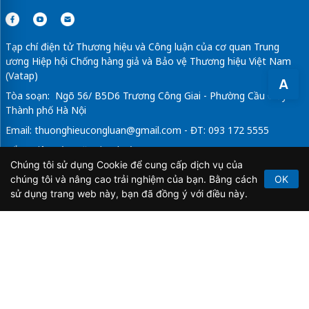
Tạp chí điện tử Thương hiệu và Công luận của cơ quan Trung
ương Hiệp hội Chống hàng giả và Bảo vệ Thương hiệu Việt Nam
(Vatap)
A
Tòa soạn: Ngõ 56/ B5D6 Trương Công Giai - Phường Cầu Giấy -
Thành phố Hà Nội
Email:
thuonghieucongluan@gmail.com
- ĐT: 093 172 5555
Tổng Biên Tập: Vũ Đức Thuận
Chúng tôi sử dụng Cookie để cung cấp dịch vụ của
Giấy phép hoạt động báo chí điện tử số 64/GP-BTTTT do Bộ
chúng tôi và nâng cao trải nghiệm của bạn. Bằng cách
OK
Thông tin và Truyền thông cấp ngày 21/2/2020.
sử dụng trang web này, bạn đã đồng ý với điều này.
Copyright © 2026
TẠP CHÍ THƯƠNG HIỆU & CÔNG
LUẬN
. All Rights Reserved.
Bản quyền thuộc Tạp chí Thương hiệu và Công luận. Cấm
sao chép dưới mọi hình thức nếu không có sự chấp thuận