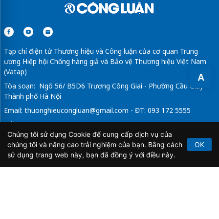
Tạp chí điện tử Thương hiệu và Công luận của cơ quan Trung
ương Hiệp hội Chống hàng giả và Bảo vệ Thương hiệu Việt Nam
(Vatap)
A
Tòa soạn: Ngõ 56/ B5D6 Trương Công Giai - Phường Cầu Giấy -
Thành phố Hà Nội
Email:
thuonghieucongluan@gmail.com
- ĐT: 093 172 5555
Tổng Biên Tập: Vũ Đức Thuận
Chúng tôi sử dụng Cookie để cung cấp dịch vụ của
Giấy phép hoạt động báo chí điện tử số 64/GP-BTTTT do Bộ
chúng tôi và nâng cao trải nghiệm của bạn. Bằng cách
OK
Thông tin và Truyền thông cấp ngày 21/2/2020.
sử dụng trang web này, bạn đã đồng ý với điều này.
Copyright © 2026
TẠP CHÍ THƯƠNG HIỆU & CÔNG
LUẬN
. All Rights Reserved.