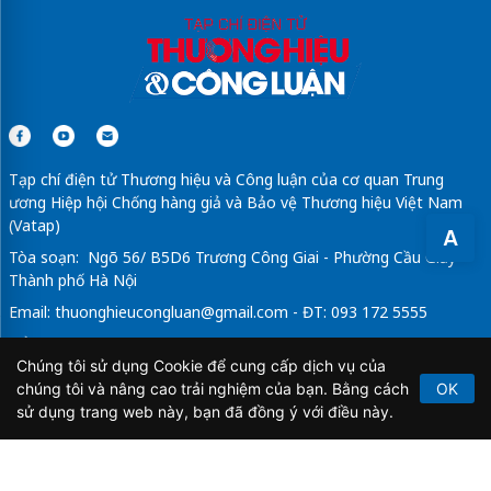
Tạp chí điện tử Thương hiệu và Công luận của cơ quan Trung
ương Hiệp hội Chống hàng giả và Bảo vệ Thương hiệu Việt Nam
(Vatap)
A
Tòa soạn: Ngõ 56/ B5D6 Trương Công Giai - Phường Cầu Giấy -
Thành phố Hà Nội
Email:
thuonghieucongluan@gmail.com
- ĐT: 093 172 5555
Tổng Biên Tập: Vũ Đức Thuận
Chúng tôi sử dụng Cookie để cung cấp dịch vụ của
Giấy phép hoạt động báo chí điện tử số 64/GP-BTTTT do Bộ
chúng tôi và nâng cao trải nghiệm của bạn. Bằng cách
OK
Thông tin và Truyền thông cấp ngày 21/2/2020.
sử dụng trang web này, bạn đã đồng ý với điều này.