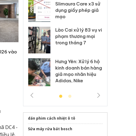
m nhập lậu,
Slimaura Care x3 sử
sả
môi trường
dụng giấy phép giả
bả
anh
mạo
ki
 Thanh Hóa
Lào Cai xử lý 83 vụ vi
Cô
ại trong vụ
phạm thương mại
tìm
xuất, buôn
trong tháng 7
án
 sào giả
bá
2026 vào
Hưng Yên: Xử lý 6 hộ
óa: Tìm bị
Th
kinh doanh bán hàng
g vụ án buôn
hạ
giả mạo nhãn hiệu
h sữa
bá
Adidas, Nike
 giả
Mo
u
dán phim cách nhiệt ô tô
mã DC4 -
Sửa máy rửa bát bosch
iều lệ.