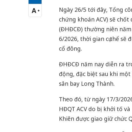
Cỡ chữ vừa
Ngày 26/5 tới đây, Tổng c
A
+
Cỡ chữ lớn
chứng khoán ACV) sẽ chốt 
(ĐHĐCĐ) thường niên năm 2
6/2026, thời gian cụ thể s
cổ đông.
ĐHĐCĐ năm nay diễn ra tro
động, đặc biệt sau khi một 
sân bay Long Thành.
Theo đó, từ ngày 17/3/2026
HĐQT ACV do bị khởi tố và 
Khiên được giao giữ chức 