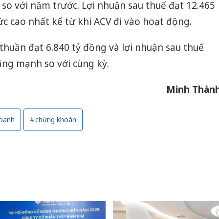
 so với năm trước. Lợi nhuận sau thuế đạt 12.465
ức cao nhất kể từ khi ACV đi vào hoạt động.
thuần đạt 6.840 tỷ đồng và lợi nhuận sau thuế
 tăng mạnh so với cùng kỳ.
Minh Thàn
doanh
chứng khoán
Cà Mau:
công kh