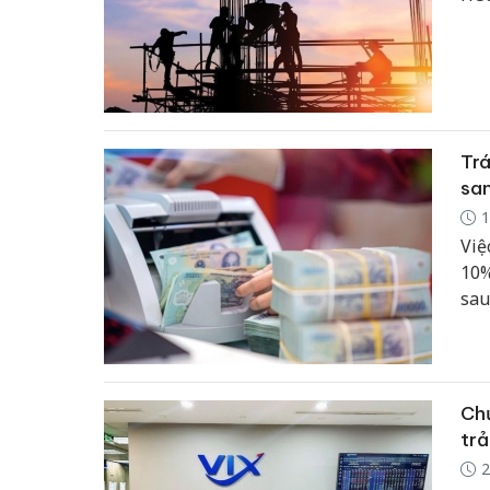
Trá
san
1
Việ
10%
sau
dụn
yêu
Chứ
trả
2