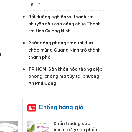
liệt sĩ
Bồi dưỡng nghiệp vụ thanh tra
chuyên sâu cho công chức Thanh
tra tỉnh Quảng Ninh
Phát động phong trào thi đua
chào mừng Quảng Ninh trở thành
h
thành phố
TP.HCM: Sân khấu hóa thông điệp
phòng, chống ma túy tại phường
An Phú Đông
Chống hàng giả
 Tiêu hủy
Khẩn trương xác
Cà
ai hàng ngàn
minh, xử lý sản phẩm
cô