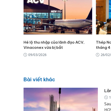
Hé lộ thu nhập của lãnh đạo ACV,
Thép Na
Vinaconex vừa bị bắt
tháng 4
09/03/2026
26/02
Bài viết khác
Lãn
1
Sau
HOS