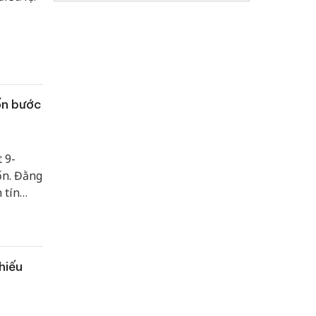
ốn bước
 9-
ốn. Đằng
 tín
 tăng và
he.
hiếu