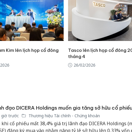
sản phẩ
bảo vệ 
kinh do
Công an
tìm bị h
án sản 
bán yến
m Kim lên lịch họp cổ đông
Tasco lên lịch họp cổ đông 
tháng 4
Thanh H
/2026
26/02/2026
hại tron
bán bìn
Moyuum
h đạo DICERA Holdings muốn gia tăng sở hữu cổ phiế
 giờ trước
Thương hiệu Tài chính - Chứng khoán
 khi cổ phiếu mất 38,4% giá trị, lãnh đạo DICERA Holdings (
E) đăng ký mua vào nhằm nâng tỷ lệ sở hữu lên 0,33% vốn đ