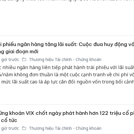
i phiếu ngân hàng tăng lãi suất: Cuộc đua huy động v
g giai đoạn mới
 giờ trước
Thương hiệu Tài chính - Chứng khoán
c nhiều ngân hàng liên tiếp phát hành trái phiếu với lãi suất
/năm không đơn thuần là một cuộc cạnh tranh về chi phí v
 mức lãi suất cao là áp lực cân đối nguồn vốn trong bối cảnh
g tăng nhanh hơn huy động, nhu cầu bổ sung vốn cấp 2 gia
 cầu bảo đảm các chỉ tiêu an toàn hệ thống ngày càng khắt k
ng khoán VIX chốt ngày phát hành hơn 122 triệu cổ p
 cổ tức
 giờ trước
Thương hiệu Tài chính - Chứng khoán