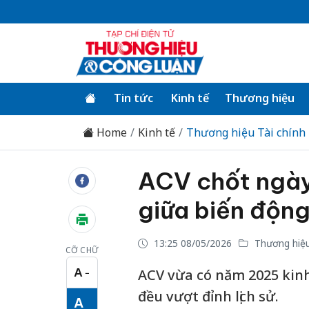
Tin tức
Kinh tế
Thương hiệu
Home
Kinh tế
Thương hiệu Tài chính
ACV chốt ngà
giữa biến độn
13:25 08/05/2026
Thương hiệu
CỠ CHỮ
A
ACV vừa có năm 2025 kinh
−
Cỡ chữ nhỏ
đều vượt đỉnh lịch sử.
A