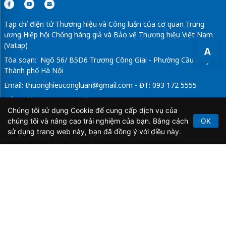
Tạp chí điện tử Thương hiệu và Công luận của cơ quan Trung
ương Hiệp hội Chống hàng giả và Bảo vệ Thương hiệu Việt Nam
(Vatap)
A
Tòa soạn: Ngõ 56/ B5D6 Trương Công Giai - Phường Cầu Giấy -
Thành phố Hà Nội
Email:
thuonghieucongluan@gmail.com
- ĐT: 093 172 5555
Tổng Biên Tập: Vũ Đức Thuận
Chúng tôi sử dụng Cookie để cung cấp dịch vụ của
Giấy phép hoạt động báo chí điện tử số 64/GP-BTTTT do Bộ
chúng tôi và nâng cao trải nghiệm của bạn. Bằng cách
OK
Thông tin và Truyền thông cấp ngày 21/2/2020.
sử dụng trang web này, bạn đã đồng ý với điều này.
Copyright © 2026
TẠP CHÍ THƯƠNG HIỆU & CÔNG
LUẬN
. All Rights Reserved.
Bản quyền thuộc Tạp chí Thương hiệu và Công luận. Cấm
sao chép dưới mọi hình thức nếu không có sự chấp thuận