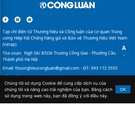
Tạp chí điện tử Thương hiệu và Công luận của cơ quan Trung
ương Hiệp hội Chống hàng giả và Bảo vệ Thương hiệu Việt Nam
(Vatap)
A
Tòa soạn: Ngõ 56/ B5D6 Trương Công Giai - Phường Cầu Giấy -
Thành phố Hà Nội
Email:
thuonghieucongluan@gmail.com
- ĐT: 093 172 5555
Tổng Biên Tập: Vũ Đức Thuận
Chúng tôi sử dụng Cookie để cung cấp dịch vụ của
Giấy phép hoạt động báo chí điện tử số 64/GP-BTTTT do Bộ
chúng tôi và nâng cao trải nghiệm của bạn. Bằng cách
OK
Thông tin và Truyền thông cấp ngày 21/2/2020.
sử dụng trang web này, bạn đã đồng ý với điều này.
Copyright © 2026
TẠP CHÍ THƯƠNG HIỆU & CÔNG
LUẬN
. All Rights Reserved.