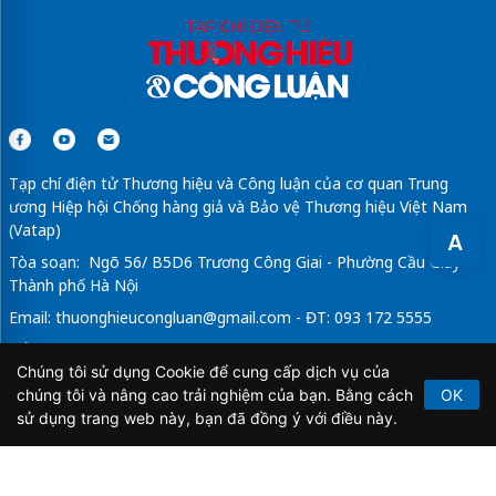
Tạp chí điện tử Thương hiệu và Công luận của cơ quan Trung
ương Hiệp hội Chống hàng giả và Bảo vệ Thương hiệu Việt Nam
(Vatap)
A
Tòa soạn: Ngõ 56/ B5D6 Trương Công Giai - Phường Cầu Giấy -
Thành phố Hà Nội
Email:
thuonghieucongluan@gmail.com
- ĐT: 093 172 5555
Tổng Biên Tập: Vũ Đức Thuận
Chúng tôi sử dụng Cookie để cung cấp dịch vụ của
Giấy phép hoạt động báo chí điện tử số 64/GP-BTTTT do Bộ
chúng tôi và nâng cao trải nghiệm của bạn. Bằng cách
OK
Thông tin và Truyền thông cấp ngày 21/2/2020.
sử dụng trang web này, bạn đã đồng ý với điều này.