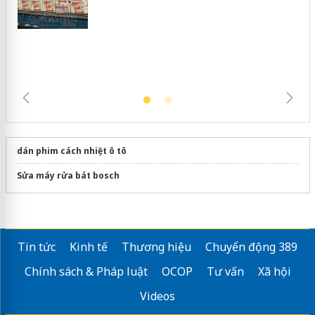
Cà Mau: Tiêu hủy công khai hàng
ngàn sản phẩm nhập lậu, bảo vệ môi
trường kinh doanh
dán phim cách nhiệt ô tô
Sửa máy rửa bát bosch
Tin tức
Kinh tế
Thương hiệu
Chuyển động 389
Chính sách & Pháp luật
OCOP
Tư vấn
Xã hội
Videos