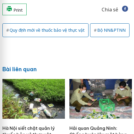
Chia sẻ
Print
Quy định mới về thuốc bảo vệ thực vật
Bộ NN&PTNN
Bài liên quan
Hà Nội siết chặt quản lý
Hải quan Quảng Ninh: